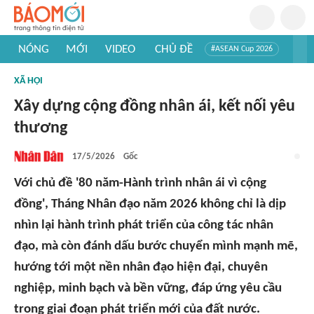
NÓNG
MỚI
VIDEO
CHỦ ĐỀ
#ASEAN Cup 2026
#Trí tuệ nhân tạo
#Mỹ - Iran
#Khám phá Việt Nam
XÃ HỘI
#Khám phá thế giới
Xây dựng cộng đồng nhân ái, kết nối yêu
thương
17/5/2026
Gốc
Với chủ đề '80 năm-Hành trình nhân ái vì cộng
đồng', Tháng Nhân đạo năm 2026 không chỉ là dịp
nhìn lại hành trình phát triển của công tác nhân
đạo, mà còn đánh dấu bước chuyển mình mạnh mẽ,
hướng tới một nền nhân đạo hiện đại, chuyên
nghiệp, minh bạch và bền vững, đáp ứng yêu cầu
trong giai đoạn phát triển mới của đất nước.