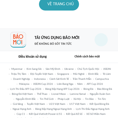
VỀ TRANG CHỦ
TẢI ỨNG DỤNG BÁO MỚI
ĐỂ KHÔNG BỎ SÓT TIN TỨC
Điều khoản sử dụng
Chính sách bảo mật
Myanmar
Kim Sang-Sik
Sân Mỹ Đình
Ukraine
Chủ Tịch Quốc Hội
ASEAN
Triệu Thị Tâm
Đội Tuyển Việt Nam
Singapore
Mũi Nghê
Đình Bắc
Tô Lâm
Doanh Nghiệp
Indonesia
Cảnh Sát Kinh Tế
Trần Thanh Mẫn
Campuchia
Malaysia
ASEAN Cup 2026
Liên Bang Nga
Năm
AFF Cup 2026
Lịch Thi Đấu AFF Cup 2026
Bảng Xếp Hạng AFF Cup 2026
Bóng Đá
Báo Bóng Đá
Bóng Đá Việt Nam
Thể Thao
Lionel Messi
Lamine Yamal
Nguyễn Xuân Son
Nguyễn Đình Bắc
Tin Thế Giới
Pháp Luật
Xã Hội
Tin Bão
Tin Tức
Giá Vàng
Tuyển Việt Nam
U23 Việt Nam
U17 Việt Nam
Kết Quả Bóng Đá
Ngoại Hạng Anh
Bảng Xếp Hạng Ngoại Hạng Anh
Lịch Thi Đấu Ngoại Hạng Anh
Cúp C1
Kết Quả Vietlott Power 6/55
Kết Quả Xổ Số
Xổ Số Miền Nam