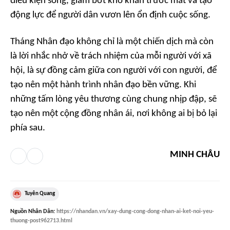
điều kiện sống, giảm bớt khó khăn trước mắt và tạo
động lực để người dân vươn lên ổn định cuộc sống.
Tháng Nhân đạo không chỉ là một chiến dịch mà còn
là lời nhắc nhở về trách nhiệm của mỗi người với xã
hội, là sự đồng cảm giữa con người với con người, để
tạo nên một hành trình nhân đạo bền vững. Khi
những tấm lòng yêu thương cùng chung nhịp đập, sẽ
tạo nên một cộng đồng nhân ái, nơi không ai bị bỏ lại
phía sau.
MINH CHÂU
Tuyên Quang
Nguồn
Nhân Dân
:
https://nhandan.vn/xay-dung-cong-dong-nhan-ai-ket-noi-yeu-
thuong-post962713.html