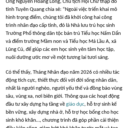
Ông Nguyễn Hoàng Long, Chủ tịch Hội Chữ thập đỏ
tỉnh Tuyên Quang chia sẻ: “Ngoài việc triển khai mô
hình trọng điểm, chúng tôi đã khởi công hai công
trình nhân đạo cấp tỉnh, đó là Nhà lưu trú học sinh
Trường Phổ thông dân tộc bán trú Tiểu học Nấm Dẩn
và điểm trường Mầm non và Tiểu học Má Lầu A, xã
Lũng Cú, để giúp các em học sinh yên tâm học tập,
nuôi dưỡng ước mơ về một tương lai tươi sáng.
Có thể thấy, Tháng Nhân đạo năm 2026 có nhiều tác
động tích cực, thiết thực đối với đời sống nhân dân,
nhất là người nghèo, người yếu thế và đồng bào vùng
sâu, vùng xa, nơi biên giới. Thông qua các hoạt động
đầu tư xây dựng hạ tầng về
giáo dục
, hỗ trợ sinh kế
bền vững, xây dựng nhà ở, hỗ trợ học bổng cho học
sinh khó khăn…, chương trình đã góp phần cải thiện