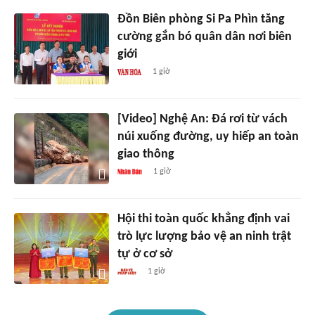
Đồn Biên phòng Si Pa Phìn tăng
cường gắn bó quân dân nơi biên
giới
1 giờ
[Video] Nghệ An: Đá rơi từ vách
núi xuống đường, uy hiếp an toàn
giao thông
1 giờ
Hội thi toàn quốc khẳng định vai
trò lực lượng bảo vệ an ninh trật
tự ở cơ sở
1 giờ