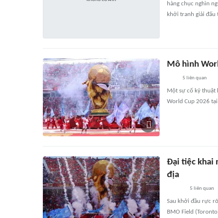
hàng chục nghìn ng
khởi tranh giải đấu
Mô hình Worl
5
liên quan
Một sự cố kỹ thuật 
World Cup 2026 tại
Đại tiệc kha
địa
5
liên quan
Sau khởi đầu rực rỡ
BMO Field (Toronto