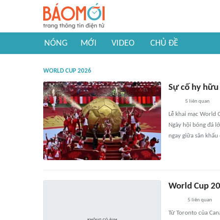
NÓNG
MỚI
VIDEO
CHỦ ĐỀ
WORLD CUP 2026
Sự cố hy hữu
5
liên quan
Lễ khai mạc World 
Ngày hội bóng đá lớ
ngay giữa sân khấu 
World Cup 20
5
liên quan
Từ Toronto của Can