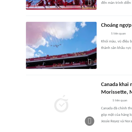
đến màn trình diễn
Choáng ngợp 
5
liên quan
Khói màu, vũ điệu b
thành sân khấu rực 
Canada khai 
Morissette, 
5
liên quan
Canada đã chính th
góp mặt của hàng loạ
Jessie Reyez và Nora