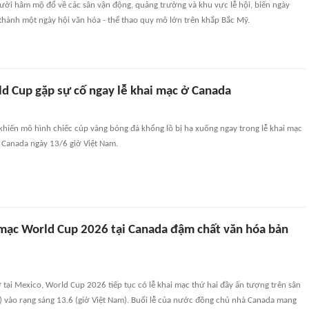
ười hâm mộ đổ về các sân vận động, quảng trường và khu vực lễ hội, biến ngày
 thành một ngày hội văn hóa - thể thao quy mô lớn trên khắp Bắc Mỹ.
d Cup gặp sự cố ngay lễ khai mạc ở Canada
khiến mô hình chiếc cúp vàng bóng đá khổng lồ bị hạ xuống ngay trong lễ khai mạc
 Canada ngày 13/6 giờ Việt Nam.
i mạc World Cup 2026 tại Canada đậm chất văn hóa bản
 tại Mexico, World Cup 2026 tiếp tục có lễ khai mạc thứ hai đầy ấn tượng trên sân
) vào rạng sáng 13.6 (giờ Việt Nam). Buổi lễ của nước đồng chủ nhà Canada mang