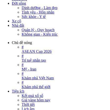
Đời sống
Dinh dưỡng - Làm đẹp
Tình yêu - Hôn nhân
Sức khỏe - Y tế
Xe cộ
Nhà đất
Quản lý - Quy hoạch
Không gian - Kiến trúc
Chủ đề nóng
#
ASEAN Cup 2026
#
Trí tuệ nhân tạo
#
Mỹ - Iran
#
Khám phá Việt Nam
#
Khám phá thế giới
Tiện ích
Kết quả xổ số
Giá vàng hôm nay
Thời tiết
Lịch âm