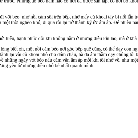
ư trước. Những ao bèo năm nào có nơi đã được san lấp, có nơi bỏ khôn
đi vớt bèo, nhớ nồi cám sôi trên bếp, nhớ mấy củ khoai tây bi nổi lẫn t
một thời nghèo khó, đi qua rồi lại trở thành ký ức ấm áp. Để nhiều n
mới hiểu, hạnh phúc đôi khi không nằm ở những điều lớn lao, mà ở khả n
lòng biết ơn, một nồi cám bèo nơi góc bếp quê cũng có thể dạy con ngư
dành lại vài củ khoai nhỏ cho đám cháu, bà đã âm thầm dạy chúng tôi b
 về những ngày vớt bèo nấu cám vẫn ấm áp mỗi khi tôi nhớ về, như một 
thương yêu từ những điều nhỏ bé nhất quanh mình.