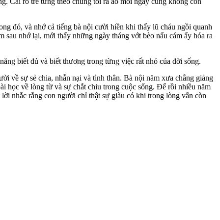
g. Cái rổ tre từng theo chúng tôi ra ao mỗi ngày cũng không còn
rong đó, và nhớ cả tiếng bà nội cười hiền khi thấy lũ cháu ngồi quanh
ăm sau nhớ lại, mới thấy những ngày tháng vớt bèo nấu cám ấy hóa ra
ăng biết đủ và biết thương trong từng việc rất nhỏ của đời sống.
ời về sự sẻ chia, nhẫn nại và tình thân. Bà nội năm xưa chẳng giảng
ài học về lòng từ và sự chắt chiu trong cuộc sống. Để rồi nhiều năm
lời nhắc rằng con người chỉ thật sự giàu có khi trong lòng vẫn còn