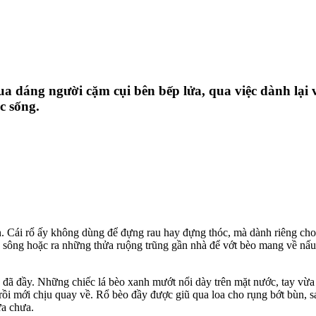
ua dáng người cặm cụi bên bếp lửa, qua việc dành lại
c sống.
n. Cái rổ ấy không dùng để đựng rau hay đựng thóc, mà dành riêng cho v
ìa sông hoặc ra những thửa ruộng trũng gần nhà để vớt bèo mang về nấu
 rổ đã đầy. Những chiếc lá bèo xanh mướt nổi dày trên mặt nước, tay v
c rồi mới chịu quay về. Rổ bèo đầy được giũ qua loa cho rụng bớt bùn,
ửa chưa.