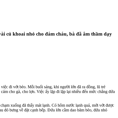
 vài củ khoai nhỏ cho đám cháu, bà đã âm thầm dạy
iệc đi vớt bèo. Mỗi buổi sáng, khi người lớn đã ra đồng, lũ trẻ
 cám cho gà, cho lợn. Việc ấy lặp đi lặp lại nhiều đến mức chẳng đứa
ừa chạm xuống đã thấy mát lạnh. Có hôm nước lạnh quá, mới vớt được
 sau đó bưng về đặt cạnh bếp. Đứa lớn cầm dao băm bèo, đứa nhỏ