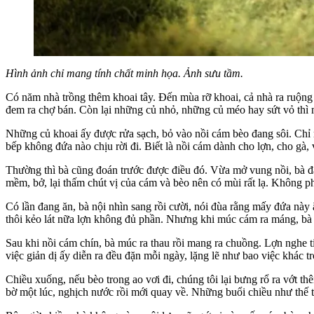
Hình ảnh chỉ mang tính chất minh họa. Ảnh sưu tầm.
Có năm nhà trồng thêm khoai tây. Đến mùa rỡ khoai, cả nhà ra ruộng 
đem ra chợ bán. Còn lại những củ nhỏ, những củ méo hay sứt vỏ thì m
Những củ khoai ấy được rửa sạch, bỏ vào nồi cám bèo đang sôi. Chỉ 
bếp không đứa nào chịu rời đi. Biết là nồi cám dành cho lợn, cho gà,
Thường thì bà cũng đoán trước được điều đó. Vừa mở vung nồi, bà đã 
mềm, bở, lại thấm chút vị của cám và bèo nên có mùi rất lạ. Không ph
Có lần đang ăn, bà nội nhìn sang rồi cười, nói đùa rằng mấy đứa này
thôi kẻo lát nữa lợn không đủ phần. Nhưng khi múc cám ra máng, bà vẫ
Sau khi nồi cám chín, bà múc ra thau rồi mang ra chuồng. Lợn nghe t
việc giản dị ấy diễn ra đều đặn mỗi ngày, lặng lẽ như bao việc khác t
Chiều xuống, nếu bèo trong ao vơi đi, chúng tôi lại bưng rổ ra vớt
bờ một lúc, nghịch nước rồi mới quay về. Những buổi chiều như thế 