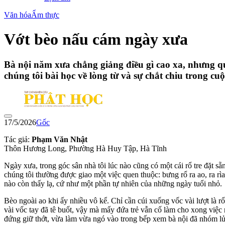
Văn hóa
Ẩm thực
Vớt bèo nấu cám ngày xưa
Bà nội năm xưa chẳng giảng điều gì cao xa, nhưng q
chúng tôi bài học về lòng từ và sự chắt chiu trong cuộ
17/5/2026
Gốc
Tác giả:
Phạm Văn Nhật
Thôn Hương Long, Phường Hà Huy Tập, Hà Tĩnh
Ngày xưa, trong góc sân nhà tôi lúc nào cũng có một cái rổ tre đặt sẵ
chúng tôi thường được giao một việc quen thuộc: bưng rổ ra ao, ra r
nào còn thấy lạ, cứ như một phần tự nhiên của những ngày tuổi nhỏ.
Bèo ngoài ao khi ấy nhiều vô kể. Chỉ cần cúi xuống vốc vài lượt là
vài vốc tay đã tê buốt, vậy mà mấy đứa trẻ vẫn cố làm cho xong việ
đứng giữ thớt, vừa làm vừa ngó vào trong bếp xem bà nội đã nhóm l