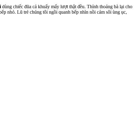
i
dùng chiếc đũa cả khuấy mấy lượt thật đều. Thỉnh thoảng bà lại cho
bếp nhỏ. Lũ trẻ chúng tôi ngồi quanh bếp nhìn nồi cám sôi ùng ục,