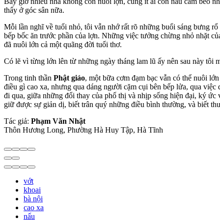
Bây giờ nhiều nhà không còn nuôi lợn, cũng ít ai còn nấu cám bèo nh
thấy ở góc sân nữa.
Mỗi lần nghĩ về tuổi nhỏ, tôi vẫn nhớ rất rõ những buổi sáng bưng rổ 
bếp bốc ăn trước phần của lợn. Những việc tưởng chừng nhỏ nhặt của 
đã nuôi lớn cả một quãng đời tuổi thơ.
Có lẽ vì từng lớn lên từ những ngày tháng lam lũ ấy nên sau này tôi 
Trong tinh thần
Phật giáo
, một bữa cơm đạm bạc vẫn có thể nuôi lớn 
điều gì cao xa, nhưng qua dáng người cặm cụi bên bếp lửa, qua việc 
đi qua, giữa những đổi thay của phố thị và nhịp sống hiện đại, ký ức
giữ được sự giản dị, biết trân quý những điều bình thường, và biết 
Tác giả:
Phạm Văn Nhật
Thôn Hương Long, Phường Hà Huy Tập, Hà Tĩnh
vớt
khoai
bà nội
cao xa
nấu