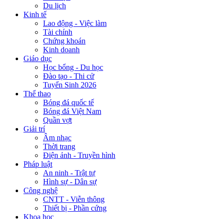
Du lịch
Kinh tế
Lao động - Việc làm
Tài chính
Chứng khoán
Kinh doanh
Giáo dục
Học bổng - Du học
Đào tạo - Thi cử
Tuyển Sinh 2026
Thể thao
Bóng đá quốc tế
Bóng đá Việt Nam
Quần vợt
Giải trí
Âm nhạc
Thời trang
Điện ảnh - Truyền hình
Pháp luật
An ninh - Trật tự
Hình sự - Dân sự
Công nghệ
CNTT - Viễn thông
Thiết bị - Phần cứng
Khoa học