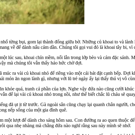
nhổ từng bụi, gom lại thành đống giữa bờ. Những củ khoai to và lành 
ang về để dành nấu cám dần. Chúng tôi gọi vui đó là khoai tây bi, vì 
một lúc sau, khoai chín mềm, nổi lẫn trong lớp bèo và cám đặc sánh. 
 vậy mà chúng tôi vẫn thấy háo hức chờ đợi.
múc ra vài củ khoai nhỏ để riêng vào một cái bát đặt cạnh bếp. Đợi kh
ải món ăn ngon lành gì, nhưng với lũ trẻ ngày ấy lại thấy thú vị vô cùn
 ăn khỏe quá, tranh cả phần của lợn. Nghe vậy đứa nào cũng cười khúc 
n để lại vài củ khoai nhỏ trong nồi, như thể biết chắc lũ cháu sẽ quay
iếng đã ụt ịt từ trước. Gà ngoài sân cũng chạy lại quanh chân người, 
rong nếp sống của một gia đình quê.
 thêm một lượt để dành cho sáng hôm sau. Con đường ra ao quen thuộc đ
trôi qua nhẹ nhàng mà chẳng đứa nào nghĩ rằng sau này mình sẽ nhớ.