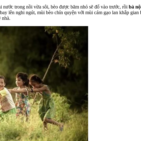
i nước trong nồi vừa sôi, bèo được băm nhỏ sẽ đổ vào trước, rồi
bà nộ
 bay lên nghi ngút, mùi bèo chín quyện với mùi cám gạo lan khắp gian 
 nhà.