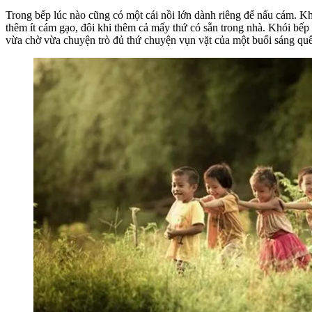
Trong bếp lúc nào cũng có một cái nồi lớn dành riêng để nấu cám. Kh
thêm ít cám gạo, đôi khi thêm cả mấy thứ có sẵn trong nhà. Khói bếp
vừa chờ vừa chuyện trò đủ thứ chuyện vụn vặt của một buổi sáng quê