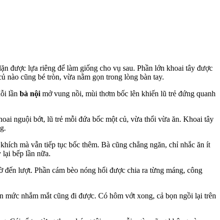
lặn được lựa riêng để làm giống cho vụ sau. Phần lớn khoai tây được
củ nào cũng bé tròn, vừa nằm gọn trong lòng bàn tay.
Mỗi lần
bà nội
mở vung nồi, mùi thơm bốc lên khiến lũ trẻ đứng quanh
oai nguội bớt, lũ trẻ mỗi đứa bốc một củ, vừa thổi vừa ăn. Khoai tây
g.
khích mà vẫn tiếp tục bốc thêm. Bà cũng chẳng ngăn, chỉ nhắc ăn ít
 lại bếp lần nữa.
chờ đến lượt. Phần cám bèo nóng hổi được chia ra từng máng, công
ến mức nhắm mắt cũng đi được. Có hôm vớt xong, cả bọn ngồi lại trên