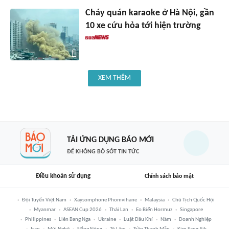
Cháy quán karaoke ở Hà Nội, gần
10 xe cứu hỏa tới hiện trường
XEM THÊM
TẢI ỨNG DỤNG BÁO MỚI
ĐỂ KHÔNG BỎ SÓT TIN TỨC
Điều khoản sử dụng
Chính sách bảo mật
Đội Tuyển Việt Nam
Xaysomphone Phomvihane
Malaysia
Chủ Tịch Quốc Hội
Myanmar
ASEAN Cup 2026
Thái Lan
Eo Biển Hormuz
Singapore
Philippines
Liên Bang Nga
Ukraine
Luật Dầu Khí
Năm
Doanh Nghiệp