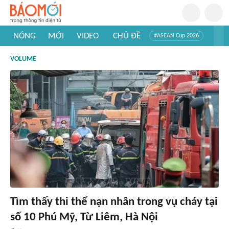
NÓNG
MỚI
VIDEO
CHỦ ĐỀ
#ASEAN Cup 2026
#Trí tuệ nhân tạo
#Mỹ - Iran
#Khám phá Việt Nam
VOLUME
#Khám phá thế giới
Tìm thấy thi thể nạn nhân trong vụ cháy tại
số 10 Phú Mỹ, Từ Liêm, Hà Nội