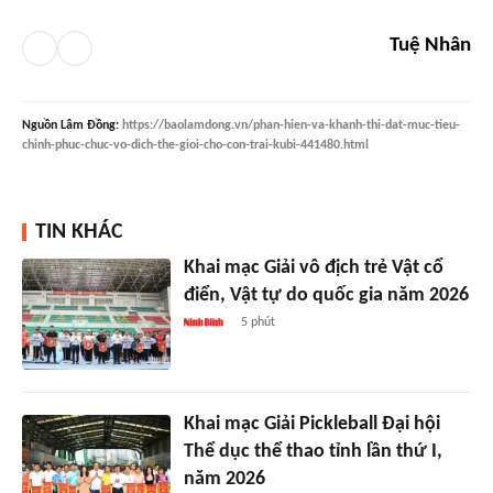
Tuệ Nhân
Nguồn
Lâm Đồng
:
https://baolamdong.vn/phan-hien-va-khanh-thi-dat-muc-tieu-
chinh-phuc-chuc-vo-dich-the-gioi-cho-con-trai-kubi-441480.html
TIN KHÁC
Khai mạc Giải vô địch trẻ Vật cổ
điển, Vật tự do quốc gia năm 2026
5 phút
Khai mạc Giải Pickleball Đại hội
Thể dục thể thao tỉnh lần thứ I,
năm 2026