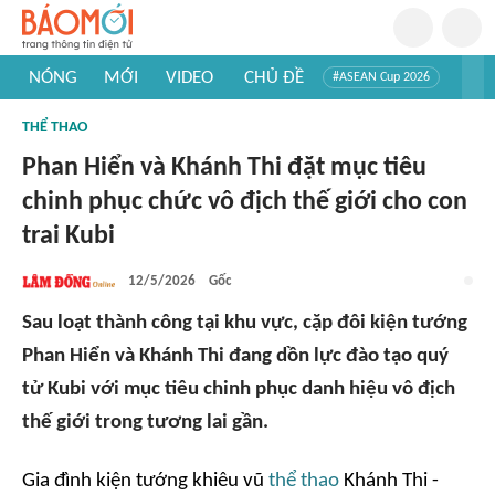
NÓNG
MỚI
VIDEO
CHỦ ĐỀ
#ASEAN Cup 2026
#Trí tuệ nhân tạo
#Mỹ - Iran
#Khám phá Việt Nam
THỂ THAO
#Khám phá thế giới
Phan Hiển và Khánh Thi đặt mục tiêu
chinh phục chức vô địch thế giới cho con
trai Kubi
12/5/2026
Gốc
Sau loạt thành công tại khu vực, cặp đôi kiện tướng
Phan Hiển và Khánh Thi đang dồn lực đào tạo quý
tử Kubi với mục tiêu chinh phục danh hiệu vô địch
thế giới trong tương lai gần.
Gia đình kiện tướng khiêu vũ
thể thao
Khánh Thi -