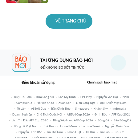
VỀ TRANG CHỦ
TẢI ỨNG DỤNG BÁO MỚI
ĐỂ KHÔNG BỎ SÓT TIN TỨC
Điều khoản sử dụng
Chính sách bảo mật
Triệu Thị Tâm
Kim Sang-Sik
Sân Mỹ Đình
FPT Play
Nguyễn Văn Hợi
Năm
Campuchia
Hồ Văn Khoa
Xuân Son
Liên Bang Nga
Đội Tuyển Việt Nam
Tô Lâm
ASEAN Cup
Trần Đình Tiệp
Singapore
Khánh Sky
Indonesia
Doanh Nghiệp
Chủ Tịch Quốc Hội
ASEAN Cup 2026
Đình Bắc
AFF Cup 2026
Lịch Thi Đấu AFF Cup 2026
Bảng Xếp Hạng AFF Cup 2026
Bóng Đá
Báo Bóng Đá
Bóng Đá Việt Nam
Thể Thao
Lionel Messi
Lamine Yamal
Nguyễn Xuân Son
Nguyễn Đình Bắc
Tin Thế Giới
Pháp Luật
Xã Hội
Tin Bão
Tin Tức
Giá Vàng
Tuyển Việt Nam
U23 Việt Nam
U17 Việt Nam
Kết Quả Bóng Đá