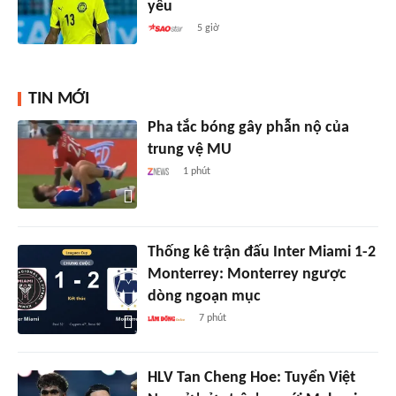
yếu
5 giờ
TIN MỚI
Pha tắc bóng gây phẫn nộ của
trung vệ MU
1 phút
Thống kê trận đấu Inter Miami 1-2
Monterrey: Monterrey ngược
dòng ngoạn mục
7 phút
HLV Tan Cheng Hoe: Tuyển Việt