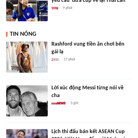
yêu cầu 'đưa cúp về lại Thái Lan'
9 phút
TIN NÓNG
Rashford vung tiền ăn chơi bên
gái lạ
17 phút
Lời xúc động Messi từng nói về
cha
3 giờ
Lịch thi đấu bán kết ASEAN Cup