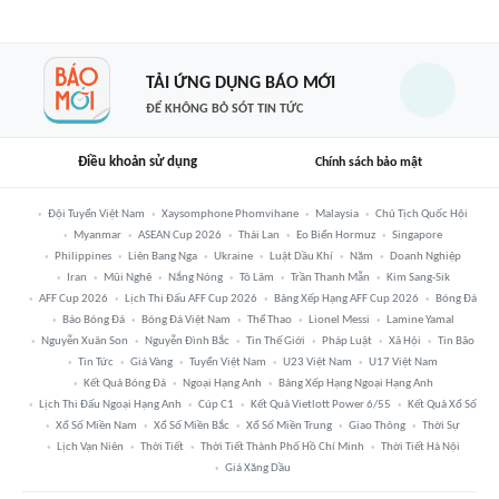
TẢI ỨNG DỤNG BÁO MỚI
ĐỂ KHÔNG BỎ SÓT TIN TỨC
Điều khoản sử dụng
Chính sách bảo mật
Đội Tuyển Việt Nam
Xaysomphone Phomvihane
Malaysia
Chủ Tịch Quốc Hội
Myanmar
ASEAN Cup 2026
Thái Lan
Eo Biển Hormuz
Singapore
Philippines
Liên Bang Nga
Ukraine
Luật Dầu Khí
Năm
Doanh Nghiệp
Iran
Mũi Nghê
Nắng Nóng
Tô Lâm
Trần Thanh Mẫn
Kim Sang-Sik
AFF Cup 2026
Lịch Thi Đấu AFF Cup 2026
Bảng Xếp Hạng AFF Cup 2026
Bóng Đá
Báo Bóng Đá
Bóng Đá Việt Nam
Thể Thao
Lionel Messi
Lamine Yamal
Nguyễn Xuân Son
Nguyễn Đình Bắc
Tin Thế Giới
Pháp Luật
Xã Hội
Tin Bão
Tin Tức
Giá Vàng
Tuyển Việt Nam
U23 Việt Nam
U17 Việt Nam
Kết Quả Bóng Đá
Ngoại Hạng Anh
Bảng Xếp Hạng Ngoại Hạng Anh
Lịch Thi Đấu Ngoại Hạng Anh
Cúp C1
Kết Quả Vietlott Power 6/55
Kết Quả Xổ Số
Xổ Số Miền Nam
Xổ Số Miền Bắc
Xổ Số Miền Trung
Giao Thông
Thời Sự
Lịch Vạn Niên
Thời Tiết
Thời Tiết Thành Phố Hồ Chí Minh
Thời Tiết Hà Nội
Giá Xăng Dầu