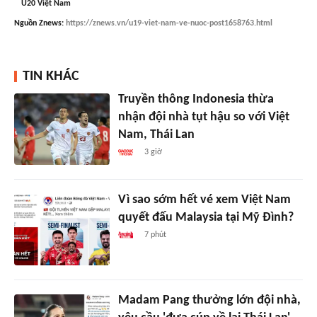
U20 Việt Nam
Nguồn
Znews
:
https://znews.vn/u19-viet-nam-ve-nuoc-post1658763.html
TIN KHÁC
Truyền thông Indonesia thừa
nhận đội nhà tụt hậu so với Việt
Nam, Thái Lan
3 giờ
Vì sao sớm hết vé xem Việt Nam
quyết đấu Malaysia tại Mỹ Đình?
7 phút
Madam Pang thưởng lớn đội nhà,