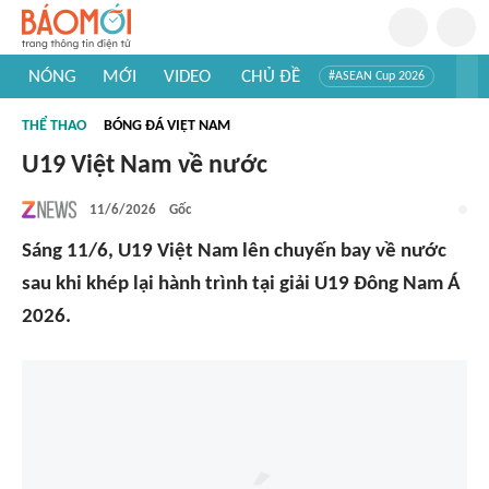
NÓNG
MỚI
VIDEO
CHỦ ĐỀ
#ASEAN Cup 2026
#Trí tuệ nhân tạo
#Mỹ - Iran
#Khám phá Việt Nam
THỂ THAO
BÓNG ĐÁ VIỆT NAM
#Khám phá thế giới
U19 Việt Nam về nước
11/6/2026
Gốc
Sáng 11/6, U19 Việt Nam lên chuyến bay về nước
sau khi khép lại hành trình tại giải U19 Đông Nam Á
2026.