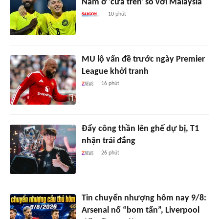
Nam ở 'cửa trên' so với Malaysia
10 phút
MU lộ vấn đề trước ngày Premier
League khởi tranh
16 phút
Đẩy công thần lên ghế dự bị, T1
nhận trái đắng
26 phút
Tin chuyển nhượng hôm nay 9/8:
Arsenal nổ “bom tấn”, Liverpool