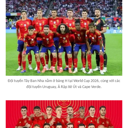
Đội tuyển Tây Ban Nha nằm ở bảng H tại World Cup 2026, cùng với các
đội tuyển Uruguay, Ả Rập Xê Út và Cape Verde.