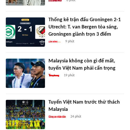
6 phút
Thống kê trận đấu Groningen 2-1
Utrecht: T. van Bergen tỏa sáng,
Groningen giành trọn 3 điểm
9 phút
Malaysia không còn gì để mất,
tuyển Việt Nam phải cẩn trọng
19 phút
Tuyển Việt Nam trước thử thách
Malaysia
24 phút