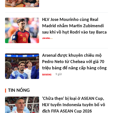
HLV Jose Mourinho cùng Real
Madrid nhắm Martin Zubimendi
sau khi vồ hụt Rodri vào tay Barca
Arsenal được khuyên chiêu mộ
Pedro Neto từ Chelsea với giá 70
triệu bảng để nâng cấp hàng công
9 giờ
TIN NÓNG
'Chữa thẹn' bị loại ở ASEAN Cup,
HLV tuyển Indonesia tuyên bố vô
địch FIFA ASEAN Cup 2026