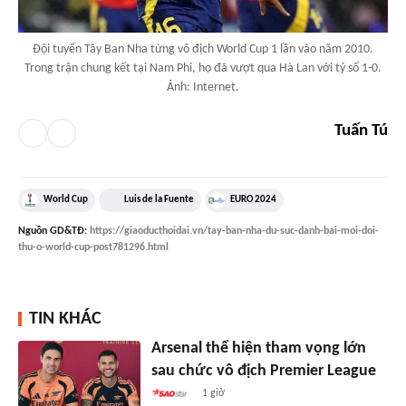
Đội tuyển Tây Ban Nha từng vô địch World Cup 1 lần vào năm 2010.
Trong trận chung kết tại Nam Phi, họ đã vượt qua Hà Lan với tỷ số 1-0.
Ảnh: Internet.
Tuấn Tú
World Cup
Luis de la Fuente
EURO 2024
Nguồn
GD&TĐ
:
https://giaoducthoidai.vn/tay-ban-nha-du-suc-danh-bai-moi-doi-
thu-o-world-cup-post781296.html
TIN KHÁC
Arsenal thể hiện tham vọng lớn
sau chức vô địch Premier League
1 giờ