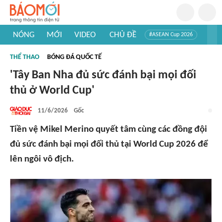
NÓNG
MỚI
VIDEO
CHỦ ĐỀ
#ASEAN Cup 2026
#Trí tuệ nhân tạo
#Mỹ - Iran
#Khám phá Việt Nam
THỂ THAO
BÓNG ĐÁ QUỐC TẾ
#Khám phá thế giới
'Tây Ban Nha đủ sức đánh bại mọi đối
thủ ở World Cup'
11/6/2026
Gốc
Tiền vệ Mikel Merino quyết tâm cùng các đồng đội
đủ sức đánh bại mọi đối thủ tại World Cup 2026 để
lên ngôi vô địch.