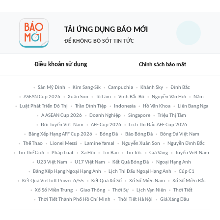
TẢI ỨNG DỤNG BÁO MỚI
ĐỂ KHÔNG BỎ SÓT TIN TỨC
Điều khoản sử dụng
Chính sách bảo mật
Sân Mỹ Đình
Kim Sang-Sik
Campuchia
Khánh Sky
Đình Bắc
ASEAN Cup 2026
Xuân Son
Tô Lâm
Vịnh Bắc Bộ
Nguyễn Văn Hợi
Năm
Luật Phát Triển Đô Thị
Trần Đình Tiệp
Indonesia
Hồ Văn Khoa
Liên Bang Nga
A ASEAN Cup 2026
Doanh Nghiệp
Singapore
Triệu Thị Tâm
Đội Tuyển Việt Nam
AFF Cup 2026
Lịch Thi Đấu AFF Cup 2026
Bảng Xếp Hạng AFF Cup 2026
Bóng Đá
Báo Bóng Đá
Bóng Đá Việt Nam
Thể Thao
Lionel Messi
Lamine Yamal
Nguyễn Xuân Son
Nguyễn Đình Bắc
Tin Thế Giới
Pháp Luật
Xã Hội
Tin Bão
Tin Tức
Giá Vàng
Tuyển Việt Nam
U23 Việt Nam
U17 Việt Nam
Kết Quả Bóng Đá
Ngoại Hạng Anh
Bảng Xếp Hạng Ngoại Hạng Anh
Lịch Thi Đấu Ngoại Hạng Anh
Cúp C1
Kết Quả Vietlott Power 6/55
Kết Quả Xổ Số
Xổ Số Miền Nam
Xổ Số Miền Bắc
Xổ Số Miền Trung
Giao Thông
Thời Sự
Lịch Vạn Niên
Thời Tiết
Thời Tiết Thành Phố Hồ Chí Minh
Thời Tiết Hà Nội
Giá Xăng Dầu