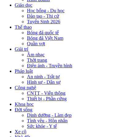
Giáo dục
Học bổng - Du học
Đào tạo - Thi cử
Tuyển Sinh 2026
Thể thao
Bóng đá quốc tế
Bóng đá Việt Nam
Quần vợt
Giải trí
Âm nhạc
Thời trang
Điện ảnh - Truyền hình
Pháp luật
An ninh - Trật tự
Hình sự - Dân sự
Công nghệ
CNTT - Viễn thông
Thiết bị - Phần cứng
Khoa học
Đời sống
Dinh dưỡng - Làm đẹp
Tình yêu - Hôn nhân
Sức khỏe - Y tế
Xe cộ