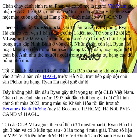
Chân chạy cánh sinh ra tại Pháp và có bố mẹ là người
Việt Nam
gia
nhập HAGL hè 2025, đánh dấu sự trở lại của anh tại V.League sau
một mùa xuống chơi tại Hạng Nhất dưới màu áo PVF-CAND.
Theo số liệu từ
Transfermarkt
, sau 13 lần ra sân (708 phút), Ryan
Hà chỉ có vỏn vẹn 1 bàn thắng cùng 1 kiến tạo. Từ vòng 12 tới 25
V.League 1 2025/26, cầu thủ mang áo số 77 chỉ được chơi 17 phút
trong trận gặp Ninh Bình ở vòng 17. Những trận còn lại, Ryan Hà
hoặc không có tên trong danh sách đăng ký thi đấu, hoặc ngồi dự bị
toàn bộ. Anh như thể người ngoài trong cuộc chiến trụ hạng của đội
bóng phố núi.
Tối 31/5, khi đàn em 18 tuổi Trần Gia Bảo tỏa sáng khi góp công
vào 2 trên 3 bàn của
HAGL
trước Hà Nội, trực tiếp giúp đội chủ
sân Pleiku trụ hạng, Ryan Hà ngồi ghế dự bị.
Đây không phải lần đầu Ryan gây thất vọng tại một CLB Việt Nam.
Chân chạy cánh sinh năm 1997 bắt đầu chơi bóng tại dải đất hình
chữ S từ mùa 2023, trong màu áo Khánh Hòa rồi lần lượt tới
Becamex Bình Dương
(nay là Becamex TP.HCM), Hà Nội, PVF-
CAND và HAGL.
Tại các CLB V.League, theo số liệu từ Transfermarkt, Ryan Hà chỉ
ghi 3 bàn và có 3 kiến tạo sau 40 lần trong 4 mùa giải. Theo số liệu
từ VPF, Việt kiều từng được HLV Võ Đình Tân (Khánh Hòa) nhận