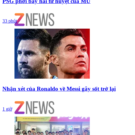
PSG phơi bày hai tử huyệt của MU
33 phút
Nhận xét của Ronaldo về Messi gây sốt trở lại
1 giờ