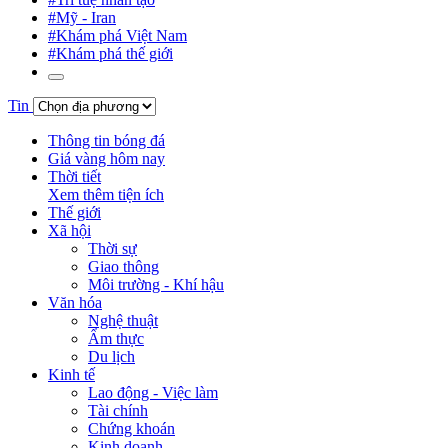
#Mỹ - Iran
#Khám phá Việt Nam
#Khám phá thế giới
Tin
Thông tin bóng đá
Giá vàng hôm nay
Thời tiết
Xem thêm tiện ích
Thế giới
Xã hội
Thời sự
Giao thông
Môi trường - Khí hậu
Văn hóa
Nghệ thuật
Ẩm thực
Du lịch
Kinh tế
Lao động - Việc làm
Tài chính
Chứng khoán
Kinh doanh