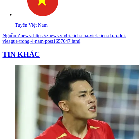
Tuyển Việt Nam
Nguồn
Znews
:
https://znews.vn/bi-kich-cua-viet-kieu-da-5-doi-
vleague-trong-4-nam-post1657647.html
TIN KHÁC