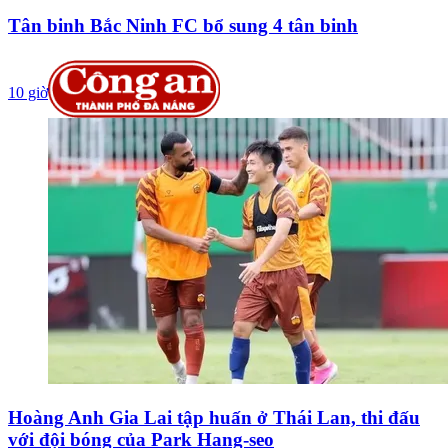
Tân binh Bắc Ninh FC bổ sung 4 tân binh
10 giờ
Hoàng Anh Gia Lai tập huấn ở Thái Lan, thi đấu
với đội bóng của Park Hang-seo