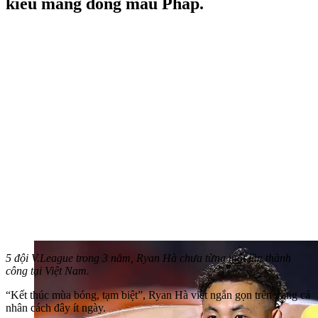
kiều mang dòng máu Pháp.
5 đội V.League trong 3 năm, Ryan Hà chưa từng một lần thành
công tại Việt Nam.
“Kết thúc mùa bóng, tạm biệt”, Ryan Hà viết ngắn gọn trên trang cá
nhân cách đây ít ngày.