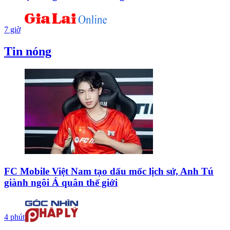
7 giờ
Tin nóng
FC Mobile Việt Nam tạo dấu mốc lịch sử, Anh Tú
giành ngôi Á quân thế giới
4 phút