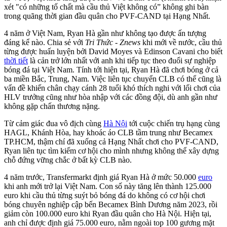
xét "có những tố chất mà cầu thủ Việt không có” không ghi bàn
trong quãng thời gian đầu quân cho PVF-CAND tại Hạng Nhất.
4 năm ở Việt Nam, Ryan Hà gần như không tạo được ấn tượng
đáng kể nào. Chia sẻ với
Tri Thức - Znews
khi mới về nước, cầu thủ
từng được huấn luyện bởi David Moyes và Edinson Cavani cho biết
thời tiết
là cản trở lớn nhất với anh khi tiếp tục theo đuổi sự nghiệp
bóng đá tại Việt Nam. Tính tới hiện tại, Ryan Hà đã chơi bóng ở cả
ba miền Bắc, Trung, Nam. Việc liên tục chuyển CLB có thể cũng là
vấn đề khiến chân chạy cánh 28 tuổi khó thích nghi với lối chơi của
HLV trưởng cũng như hòa nhập với các đồng đội, dù anh gần như
không gặp chấn thương nặng.
Từ cảm giác đua vô địch cùng
Hà Nội
tới cuộc chiến trụ hạng cùng
HAGL, Khánh Hòa, hay khoác áo CLB tầm trung như Becamex
TP.HCM, thậm chí đã xuống cả Hạng Nhất chơi cho PVF-CAND,
Ryan liên tục tìm kiếm cơ hội cho mình nhưng không thể xây dựng
chỗ đứng vững chắc ở bất kỳ CLB nào.
4 năm trước, Transfermarkt định giá Ryan Hà ở mức 50.000
euro
khi anh mới trở lại Việt Nam. Con số này tăng lên thành 125.000
euro khi cầu thủ từng suýt bỏ bóng đá do không có cơ hội chơi
bóng chuyên nghiệp cập bến Becamex Bình Dương năm 2023, rồi
giảm còn 100.000 euro khi Ryan đầu quân cho Hà Nội. Hiện tại,
anh chỉ được định giá 75.000 euro, nằm ngoài top 100 gương mặt