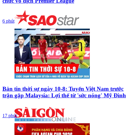
chức vô địch Premier League
6 phút
Bản tin thời sự ngày 10-8: Tuyển Việt Nam trước
trận gặp Malaysia: Lợi thế từ 'sức nóng' Mỹ Đình
17 phút