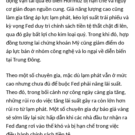
động vận tải qua eo biển Hormuz bị hạn chế và nguy
cơ gián đoạn nguồn cung. Giá năng lượng cao cũng
làm gia tăng áp lực lạm phát, kéo lợi suất trái phiếu và
kỳ vọng Fed duy trì chính sách tiền tệ thắt chặt đi lên,
qua đó gây bất lợi cho kim loại quý. Trong khi đó, hợp
đồng tương lai chứng khoán Mỹ cũng giảm điểm do
áp lực bán ở nhóm công nghệ và lo ngại về diễn biến
tại Trung Đông.
Theo một số chuyên gia, mặc dù lạm phát vẫn ở mức
cao nhưng chưa đủ để buộc Fed phải nâng lãi suất.
Theo đó, trong bối cảnh nợ công ngày càng gia tăng,
những rủi ro do việc tăng lãi suất gây ra còn lớn hơn
rủi ro từ lạm phát. Một số chuyên gia dự báo giá vàng
sẽ sớm lấy lại sức hấp dẫn khi các nhà đầu tư nhận ra
Fed đang rơi vào thế khó và bị hạn chế trong việc
điều hành chính sách tiền tệ.