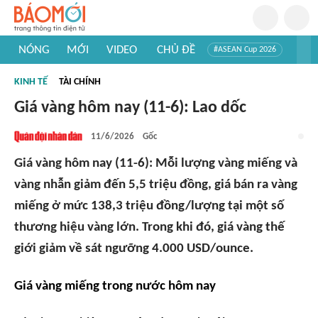
NÓNG
MỚI
VIDEO
CHỦ ĐỀ
#ASEAN Cup 2026
#Trí tuệ nhân tạo
#Mỹ - Iran
#Khám phá Việt Nam
KINH TẾ
TÀI CHÍNH
#Khám phá thế giới
Giá vàng hôm nay (11-6): Lao dốc
11/6/2026
Gốc
Giá vàng hôm nay (11-6): Mỗi lượng vàng miếng và
vàng nhẫn giảm đến 5,5 triệu đồng, giá bán ra vàng
miếng ở mức 138,3 triệu đồng/lượng tại một số
thương hiệu vàng lớn. Trong khi đó, giá vàng thế
giới giảm về sát ngưỡng 4.000 USD/ounce.
Giá vàng miếng trong nước hôm nay