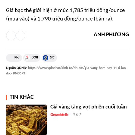
Giá bạc thế giới hiện ở mức 1,785 triệu đồng/ounce
(mua vào) và 1,790 triệu đồng/ounce (bán ra).
ANH PHƯƠNG
PNJ
DOJI
SJC
Nguồn
QĐND
:
https://www.qdnd.vn/kinh-te/tin-tuc/gia-vang-hom-nay-11-6-lao-
doc-1043673
TIN KHÁC
Giá vàng tăng vọt phiên cuối tuần
3 giờ