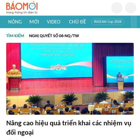
NÓNG
MỚI
VIDEO
CHỦ ĐỀ
#ASEAN Cup 2026
#Trí tuệ nhân tạo
#Mỹ - Iran
#Khám phá Việt Nam
TÌM KIẾM
NGHỊ QUYẾT SỐ 06-NQ/TW
#Khám phá thế giới
Nâng cao hiệu quả triển khai các nhiệm vụ
đối ngoại