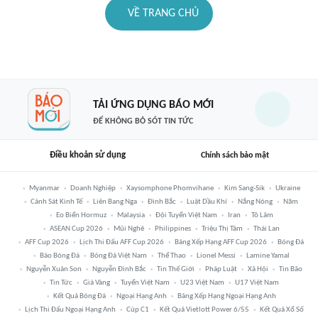
VỀ TRANG CHỦ
TẢI ỨNG DỤNG BÁO MỚI
ĐỂ KHÔNG BỎ SÓT TIN TỨC
Điều khoản sử dụng
Chính sách bảo mật
Myanmar
Doanh Nghiệp
Xaysomphone Phomvihane
Kim Sang-Sik
Ukraine
Cảnh Sát Kinh Tế
Liên Bang Nga
Đình Bắc
Luật Dầu Khí
Nắng Nóng
Năm
Eo Biển Hormuz
Malaysia
Đội Tuyển Việt Nam
Iran
Tô Lâm
ASEAN Cup 2026
Mũi Nghê
Philippines
Triệu Thị Tâm
Thái Lan
AFF Cup 2026
Lịch Thi Đấu AFF Cup 2026
Bảng Xếp Hạng AFF Cup 2026
Bóng Đá
Báo Bóng Đá
Bóng Đá Việt Nam
Thể Thao
Lionel Messi
Lamine Yamal
Nguyễn Xuân Son
Nguyễn Đình Bắc
Tin Thế Giới
Pháp Luật
Xã Hội
Tin Bão
Tin Tức
Giá Vàng
Tuyển Việt Nam
U23 Việt Nam
U17 Việt Nam
Kết Quả Bóng Đá
Ngoại Hạng Anh
Bảng Xếp Hạng Ngoại Hạng Anh
Lịch Thi Đấu Ngoại Hạng Anh
Cúp C1
Kết Quả Vietlott Power 6/55
Kết Quả Xổ Số