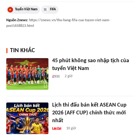
Tuyển Việt Nam
FIFA
Nguồn
Znews
:
https://znews.vn/thu-hang-fifa-cua-tuyen-viet-nam-
post1658823.html
TIN KHÁC
45 phút không sao nhập tịch của
tuyển Việt Nam
2 giờ
Lịch thi đấu bán kết ASEAN Cup
2026 (AFF CUP) chính thức mới
nhất
10 giờ