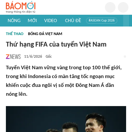
NÓNG
MỚI
VIDEO
CHỦ ĐỀ
#ASEAN Cup 2026
#Trí tuệ nhân tạo
#Mỹ - Iran
#Khám phá Việt Nam
THỂ THAO
BÓNG ĐÁ VIỆT NAM
#Khám phá thế giới
Thứ hạng FIFA của tuyển Việt Nam
11/6/2026
Gốc
Tuyển Việt Nam vững vàng trong top 100 thế giới,
trong khi Indonesia có màn tăng tốc ngoạn mục
khiến cuộc đua ngôi vị số một Đông Nam Á dần
nóng lên.