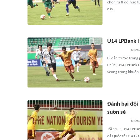
chọn ra 8 đội vào 
này.
U14 LPBank H
6
liên
Bị dẫn trước trong 
Phúc, U14 LPBank H
Seong trong khuôn k
Đánh bại đội
suôn sẻ
6
liên
Tối 11-5, U14 LPBan
đá Quốc tế U14 Gia 