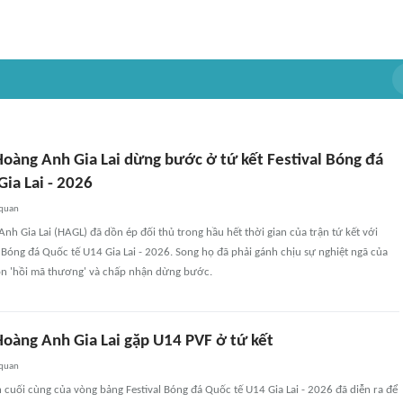
oàng Anh Gia Lai dừng bước ở tứ kết Festival Bóng đá
ia Lai - 2026
 quan
h Gia Lai (HAGL) đã dồn ép đối thủ trong hầu hết thời gian của trận tứ kết với
l Bóng đá Quốc tế U14 Gia Lai - 2026. Song họ đã phải gánh chịu sự nghiệt ngã của
òn 'hồi mã thương' và chấp nhận dừng bước.
oàng Anh Gia Lai gặp U14 PVF ở tứ kết
 quan
n cuối cùng của vòng bảng Festival Bóng đá Quốc tế U14 Gia Lai - 2026 đã diễn ra để