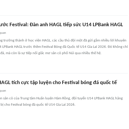
rước Festival: Đàn anh HAGL tiếp sức U14 LPBank HAGL
 quan
g trưởng thành ở học viện HAGL, các cầu thủ đội một đã gửi gắm nhiều lời khuyên
14 LPBank HAGL trước thềm Festival Bóng đá Quốc tế U14 Gia Lai 2026. Đó không chỉ
đá, mà còn là sự tiếp nối giấc mơ sân cỏ phố Núi qua nhiều thế hệ.
AGL tích cực tập luyện cho Festival bóng đá quốc tế
 quan
ên sân cỏ của Trung tâm Huấn luyện Hàm Rồng, đội tuyển U14 LPBank HAGL hăng
 bị cho Festival bóng đá quốc tế U14 Gia Lai 2026.