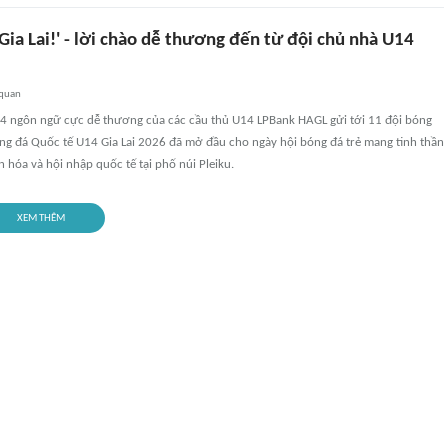
ia Lai!' - lời chào dễ thương đến từ đội chủ nhà U14
 quan
4 ngôn ngữ cực dễ thương của các cầu thủ U14 LPBank HAGL gửi tới 11 đội bóng
óng đá Quốc tế U14 Gia Lai 2026 đã mở đầu cho ngày hội bóng đá trẻ mang tinh thần
n hóa và hội nhập quốc tế tại phố núi Pleiku.
XEM THÊM