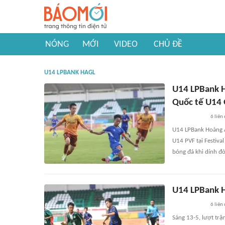
NÓNG
MỚI
VIDEO
CHỦ ĐỀ
U14 LPBANK HAGL
U14 LPBank H
Quốc tế U14 G
6
liên
U14 LPBank Hoàng An
U14 PVF tại Festiva
bóng đá khi dính đ
U14 LPBank H
6
liên
Sáng 13-5, lượt trậ