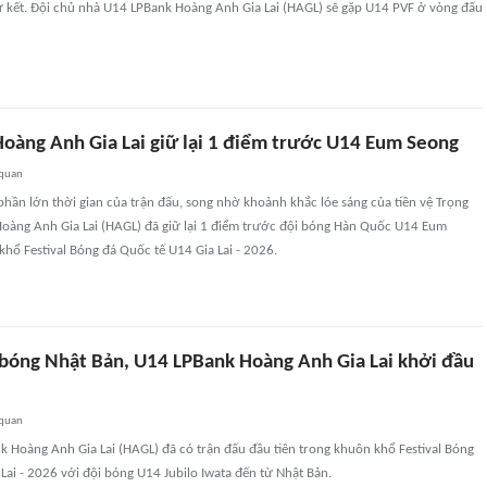
tứ kết. Đội chủ nhà U14 LPBank Hoàng Anh Gia Lai (HAGL) sẽ gặp U14 PVF ở vòng đấu
oàng Anh Gia Lai giữ lại 1 điểm trước U14 Eum Seong
 quan
phần lớn thời gian của trận đấu, song nhờ khoảnh khắc lóe sáng của tiền vệ Trọng
oàng Anh Gia Lai (HAGL) đã giữ lại 1 điểm trước đội bóng Hàn Quốc U14 Eum
hổ Festival Bóng đá Quốc tế U14 Gia Lai - 2026.
 bóng Nhật Bản, U14 LPBank Hoàng Anh Gia Lai khởi đầu
 quan
k Hoàng Anh Gia Lai (HAGL) đã có trận đấu đầu tiên trong khuôn khổ Festival Bóng
Lai - 2026 với đội bóng U14 Jubilo Iwata đến từ Nhật Bản.