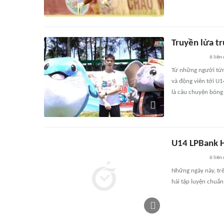
Truyền lửa t
6
liên
Từ những người từn
và động viên tới U
là câu chuyện bóng 
U14 LPBank H
6
liên
Những ngày này, tr
hái tập luyện chuẩn