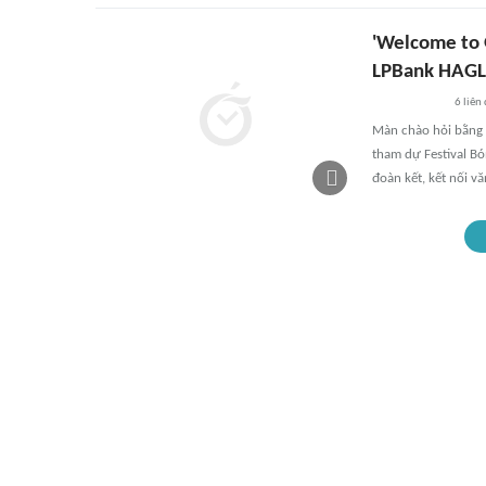
'Welcome to G
LPBank HAGL
6
liên
Màn chào hỏi bằng 
tham dự Festival B
đoàn kết, kết nối vă