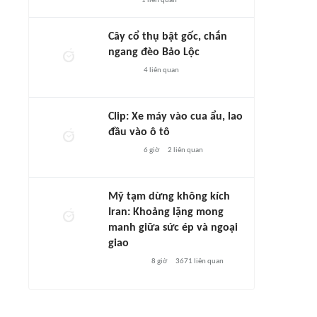
1
liên quan
Cây cổ thụ bật gốc, chắn
ngang đèo Bảo Lộc
4
liên quan
Clip: Xe máy vào cua ẩu, lao
đầu vào ô tô
6 giờ
2
liên quan
Mỹ tạm dừng không kích
Iran: Khoảng lặng mong
manh giữa sức ép và ngoại
giao
8 giờ
3671
liên quan