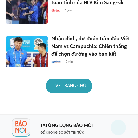
toan tính của HLV Kim Sang-sik
1 giờ
Nhận định, dự đoán trận đấu Việt
Nam vs Campuchia: Chiến thắng
để chọn đường vào bán kết
2 giờ
VỀ TRANG CHỦ
TẢI ỨNG DỤNG BÁO MỚI
ĐỂ KHÔNG BỎ SÓT TIN TỨC