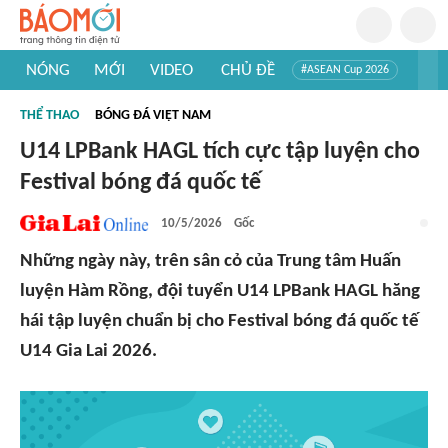
NÓNG
MỚI
VIDEO
CHỦ ĐỀ
#ASEAN Cup 2026
#Trí tuệ nhân tạo
#Mỹ - Iran
#Khám phá Việt Nam
THỂ THAO
BÓNG ĐÁ VIỆT NAM
#Khám phá thế giới
U14 LPBank HAGL tích cực tập luyện cho
Festival bóng đá quốc tế
10/5/2026
Gốc
Những ngày này, trên sân cỏ của Trung tâm Huấn
luyện Hàm Rồng, đội tuyển U14 LPBank HAGL hăng
hái tập luyện chuẩn bị cho Festival bóng đá quốc tế
U14 Gia Lai 2026.