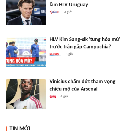
làm HLV Uruguay
3 giờ
HLV Kim Sang-sik 'tung hỏa mù'
trước trận gặp Campuchia?
5 giờ
Vinicius chấm dứt tham vọng
chiêu mộ của Arsenal
4 giờ
TIN MỚI