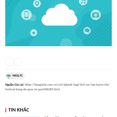
HAGL FC
Nguồn
Gia Lai
:
https://baogialai.com.vn/u14-lpbank-hagl-tich-cuc-tap-luyen-cho-
festival-bong-da-quoc-te-post586589.html
TIN KHÁC