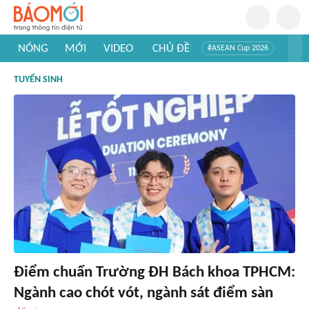
NÓNG
MỚI
VIDEO
CHỦ ĐỀ
#ASEAN Cup 2026
#Trí tuệ nhân tạo
#Mỹ - Iran
#Khám phá Việt Nam
TUYỂN SINH
#Khám phá thế giới
Điểm chuẩn Trường ĐH Bách khoa TPHCM:
Ngành cao chót vót, ngành sát điểm sàn