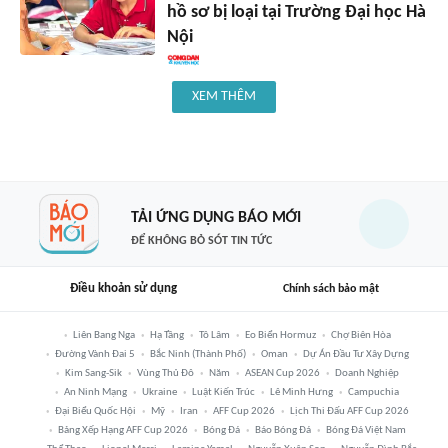
hồ sơ bị loại tại Trường Đại học Hà
Nội
XEM THÊM
TẢI ỨNG DỤNG BÁO MỚI
ĐỂ KHÔNG BỎ SÓT TIN TỨC
Điều khoản sử dụng
Chính sách bảo mật
Liên Bang Nga
Hạ Tầng
Tô Lâm
Eo Biển Hormuz
Chợ Biên Hòa
Đường Vành Đai 5
Bắc Ninh (thành Phố)
Oman
Dự Án Đầu Tư Xây Dựng
Kim Sang-Sik
Vùng Thủ Đô
Năm
ASEAN Cup 2026
Doanh Nghiệp
An Ninh Mạng
Ukraine
Luật Kiến Trúc
Lê Minh Hưng
Campuchia
Đại Biểu Quốc Hội
Mỹ
Iran
AFF Cup 2026
Lịch Thi Đấu AFF Cup 2026
Bảng Xếp Hạng AFF Cup 2026
Bóng Đá
Báo Bóng Đá
Bóng Đá Việt Nam