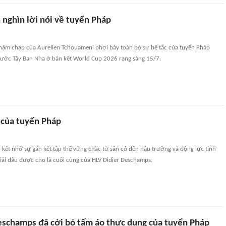
 nghìn lời nói về tuyển Pháp
chậm chạp của Aurelien Tchouameni phơi bày toàn bộ sự bế tắc của tuyển Pháp
trước Tây Ban Nha ở bán kết World Cup 2026 rạng sáng 15/7.
 của tuyển Pháp
kết nhờ sự gắn kết tập thể vững chắc từ sân cỏ đến hậu trường và động lực tinh
giải đấu được cho là cuối cùng của HLV Didier Deschamps.
eschamps đã cởi bỏ tấm áo thực dụng của tuyển Pháp