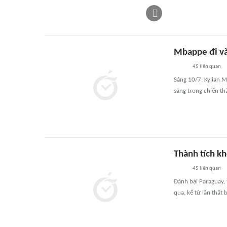
Mbappe đi và
45
liên quan
Sáng 10/7, Kylian M
sáng trong chiến t
Thành tích kh
45
liên quan
Đánh bại Paraguay, 
qua, kể từ lần thất