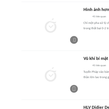
Hình ảnh hơn
45
liên quan
Chỉ một pha xử lý 
trong thất bại 0-2 
Vũ khí bí mật
45
liên quan
Tuyển Pháp vào bán 
thần lớn lao trong 
HLV Didier D