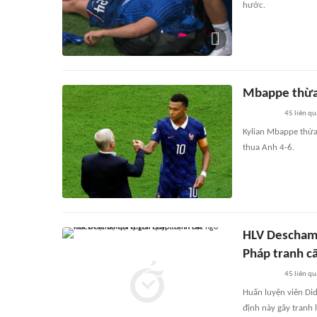
hước.
Mbappe thừa 
45
liên qu
Kylian Mbappe thừa
thua Anh 4-6.
HLV Deschamp
Pháp tranh cã
45
liên qu
Huấn luyện viên Did
định này gây tranh 