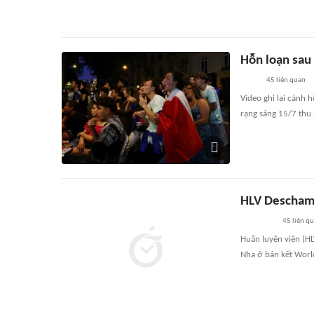
Hỗn loạn sau 
45
liên quan
Video ghi lại cảnh
rạng sáng 15/7 thu 
HLV Deschamp
45
liên q
Huấn luyện viên (H
Nha ở bán kết Worl