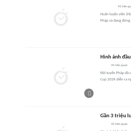
45
liên q
Huấn luyện viên (HL
Pháp và đang đứng 
Hình ảnh đầu
45
liên quan
Đội tuyển Pháp đã c
Cup 2026 diễn ra n
Gần 3 triệu 
45
liên quan