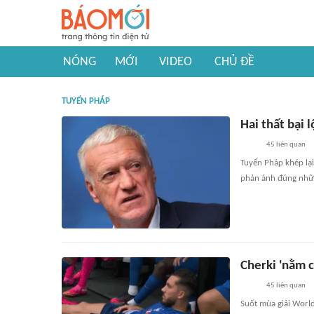
NÓNG
MỚI
VIDEO
CHỦ ĐỀ
TUYỂN PHÁP
Hai thất bại 
45
liên quan
Tuyển Pháp khép lại
phản ánh đúng nhữn
Cherki 'nằm c
45
liên quan
Suốt mùa giải World