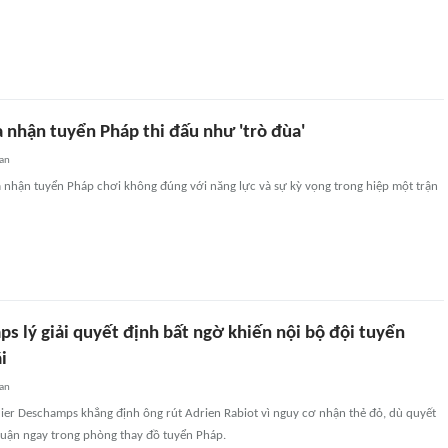
nhận tuyển Pháp thi đấu như 'trò đùa'
an
 nhận tuyển Pháp chơi không đúng với năng lực và sự kỳ vọng trong hiệp một trận
s lý giải quyết định bất ngờ khiến nội bộ đội tuyển
i
an
ier Deschamps khẳng định ông rút Adrien Rabiot vì nguy cơ nhận thẻ đỏ, dù quyết
luận ngay trong phòng thay đồ tuyển Pháp.