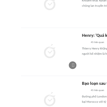
Khoảnh khắc Kylian
chóng lan truyền tr
Henry: 'Quá 
45
liên quan
Thierry Henry khẳng
người kế nhiệm là h
Bạo loạn sau
45
liên quan
Đường phố London r
bại Morocco với tỷ 