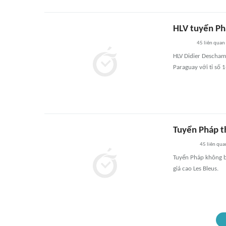
HLV tuyển Phá
45
liên quan
HLV Didier Descham
Paraguay với tỉ số 
Tuyển Pháp t
45
liên qua
Tuyển Pháp không b
giá cao Les Bleus.