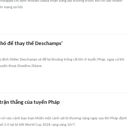
 Mbappe chỉ định William Saliba nhận băng đội trưởng trước khi rời sân nhanh
ên mạng xã hội.
khó để thay thế Deschamps'
 định Didier Deschamps sẽ để lại khoảng trống rất lớn ở tuyển Pháp, ngay cả khi
uyền thoại Zinedine Zidane.
 trận thắng của tuyển Pháp
ơi vào cảnh bạo loạn khiến một cảnh sát bị thương nặng ngay sau khi Pháp đánh
số 2-0 tại tứ kết World Cup 2026 rạng sáng 10/7.