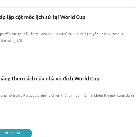
p lập cột mốc lịch sử tại World Cup
ps tiếp tục ghi dấu ấn tại World Cup 2026 sau khi cùng tuyển Pháp vượt qua
1-0 ở vòng 1/8.
hắng theo cách của nhà vô địch World Cup
n
ùng nổ trước Paraguay, nhưng chiến thắng nhọc nhằn lại khiến thế giới càng đánh
XEM THÊM