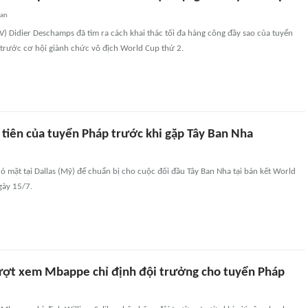
uan
V) Didier Deschamps đã tìm ra cách khai thác tối đa hàng công đầy sao của tuyển
trước cơ hội giành chức vô địch World Cup thứ 2.
 tiên của tuyển Pháp trước khi gặp Tây Ban Nha
ó mặt tại Dallas (Mỹ) để chuẩn bị cho cuộc đối đầu Tây Ban Nha tại bán kết World
gày 15/7.
lượt xem Mbappe chỉ định đội trưởng cho tuyển Pháp