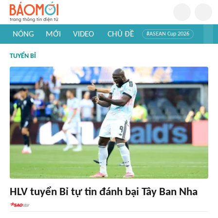
NÓNG
MỚI
VIDEO
CHỦ ĐỀ
#ASEAN Cup 2026
#Trí tuệ nhân tạo
#Mỹ - Iran
#Khám phá Việt Nam
TUYỂN BỈ
#Khám phá thế giới
HLV tuyển Bỉ tự tin đánh bại Tây Ban Nha