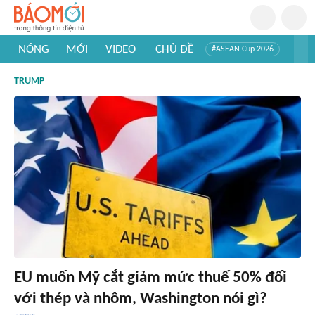
NÓNG
MỚI
VIDEO
CHỦ ĐỀ
#ASEAN Cup 2026
#Trí tuệ nhân tạo
#Mỹ - Iran
#Khám phá Việt Nam
TRUMP
#Khám phá thế giới
EU muốn Mỹ cắt giảm mức thuế 50% đối
với thép và nhôm, Washington nói gì?