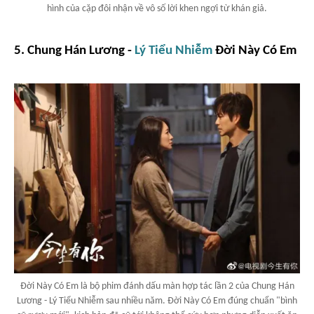
hình của cặp đôi nhận về vô số lời khen ngợi từ khán giả.
5. Chung Hán Lương -
Lý Tiểu Nhiễm
Đời Này Có Em
Đời Này Có Em là bộ phim đánh dấu màn hợp tác lần 2 của Chung Hán
Lương - Lý Tiểu Nhiễm sau nhiều năm. Đời Này Có Em đúng chuẩn "bình