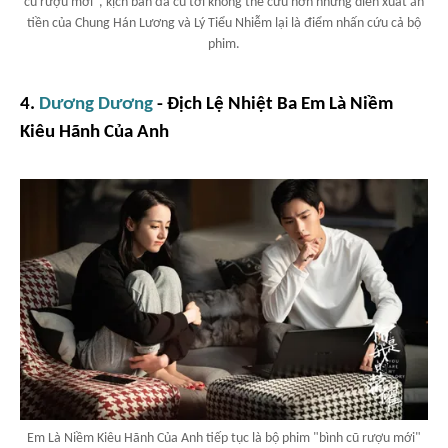
cũ rượu mới", kịch bản đã cũ tới không thể cứu hơn nhưng diễn xuất ăn
tiền của Chung Hán Lương và Lý Tiểu Nhiễm lại là điểm nhấn cứu cả bộ
phim.
4.
Dương Dương
- Địch Lệ Nhiệt Ba
Em Là Niềm
Kiêu Hãnh Của Anh
Em Là Niềm Kiêu Hãnh Của Anh tiếp tục là bộ phim "bình cũ rượu mới"