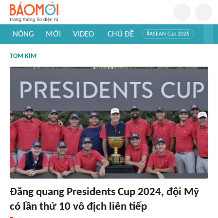
NÓNG
MỚI
VIDEO
CHỦ ĐỀ
#ASEAN Cup 2026
#Trí tuệ nhân tạo
#Mỹ - Iran
#Khám phá Việt Nam
TOM KIM
#Khám phá thế giới
Đăng quang Presidents Cup 2024, đội Mỹ
có lần thứ 10 vô địch liên tiếp