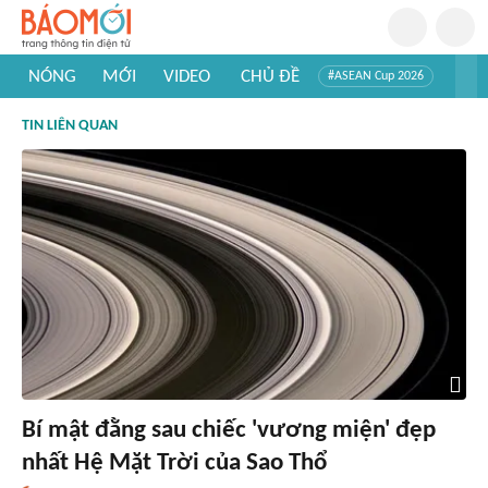
NÓNG
MỚI
VIDEO
CHỦ ĐỀ
#ASEAN Cup 2026
#Trí tuệ nhân tạo
#Mỹ - Iran
#Khám phá Việt Nam
TIN LIÊN QUAN
#Khám phá thế giới
Bí mật đằng sau chiếc 'vương miện' đẹp
nhất Hệ Mặt Trời của Sao Thổ