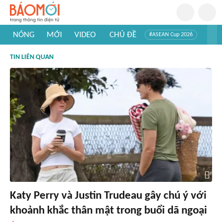
NÓNG
MỚI
VIDEO
CHỦ ĐỀ
#ASEAN Cup 2026
#Trí tuệ nhân tạo
#Mỹ - Iran
#Khám phá Việt Nam
TIN LIÊN QUAN
#Khám phá thế giới
Katy Perry và Justin Trudeau gây chú ý với
khoảnh khắc thân mật trong buổi dã ngoại