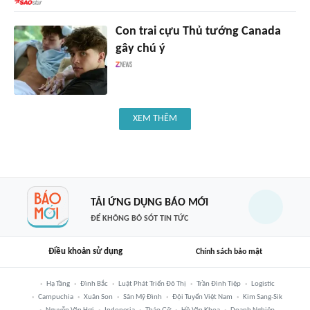
Con trai cựu Thủ tướng Canada
gây chú ý
XEM THÊM
TẢI ỨNG DỤNG BÁO MỚI
ĐỂ KHÔNG BỎ SÓT TIN TỨC
Điều khoản sử dụng
Chính sách bảo mật
Hạ Tầng
Đình Bắc
Luật Phát Triển Đô Thị
Trần Đình Tiệp
Logistic
Campuchia
Xuân Son
Sân Mỹ Đình
Đội Tuyển Việt Nam
Kim Sang-Sik