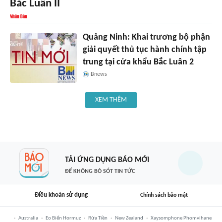
Bắc Luân II
Quảng Ninh: Khai trương bộ phận
giải quyết thủ tục hành chính tập
trung tại cửa khẩu Bắc Luân 2
Bnews
XEM THÊM
TẢI ỨNG DỤNG BÁO MỚI
ĐỂ KHÔNG BỎ SÓT TIN TỨC
Điều khoản sử dụng
Chính sách bảo mật
Australia
Eo Biển Hormuz
Rửa Tiền
New Zealand
Xaysomphone Phomvihane