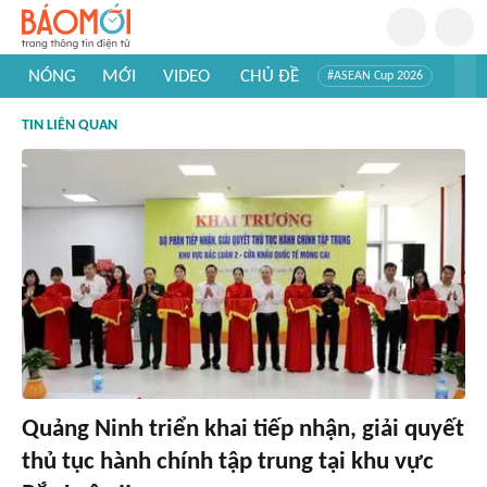
NÓNG
MỚI
VIDEO
CHỦ ĐỀ
#ASEAN Cup 2026
#Trí tuệ nhân tạo
#Mỹ - Iran
#Khám phá Việt Nam
TIN LIÊN QUAN
#Khám phá thế giới
Quảng Ninh triển khai tiếp nhận, giải quyết
thủ tục hành chính tập trung tại khu vực