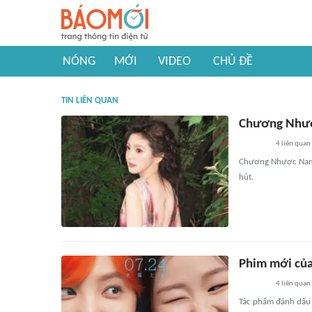
NÓNG
MỚI
VIDEO
CHỦ ĐỀ
TIN LIÊN QUAN
Chương Nhược
4
liên quan
Chương Nhược Nam t
hút.
Phim mới của
4
liên quan
Tác phẩm đánh dấu