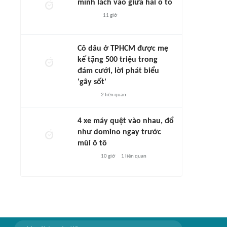
mình lách vào giữa hai ô tô
11 giờ
Cô dâu ở TPHCM được mẹ
kế tặng 500 triệu trong
đám cưới, lời phát biểu
'gây sốt'
2
liên quan
4 xe máy quệt vào nhau, đổ
như domino ngay trước
mũi ô tô
10 giờ
1
liên quan