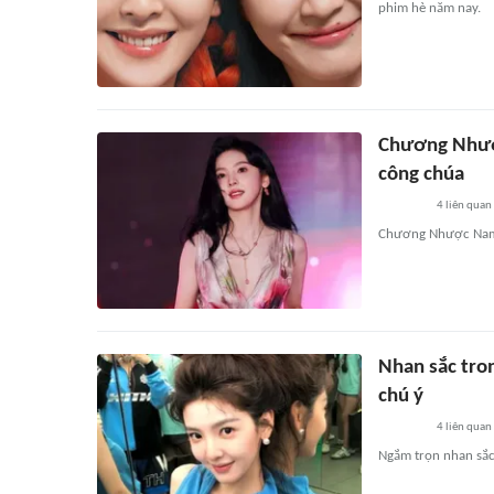
phim hè năm nay.
Chương Nhượ
công chúa
4
liên quan
Chương Nhược Nam ă
Nhan sắc tro
chú ý
4
liên quan
Ngắm trọn nhan sắc