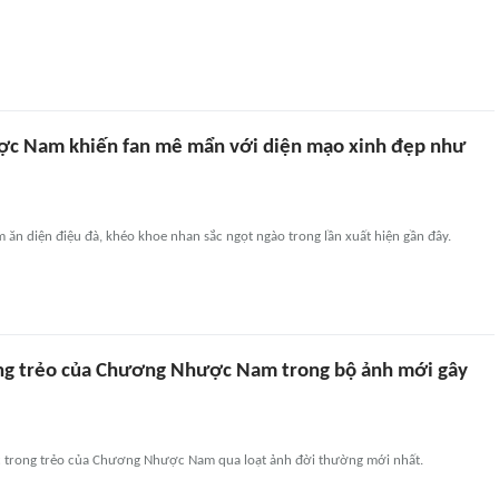
c Nam khiến fan mê mẩn với diện mạo xinh đẹp như
n diện điệu đà, khéo khoe nhan sắc ngọt ngào trong lần xuất hiện gần đây.
ng trẻo của Chương Nhược Nam trong bộ ảnh mới gây
 trong trẻo của Chương Nhược Nam qua loạt ảnh đời thường mới nhất.