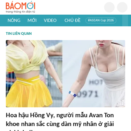
NÓNG
MỚI
VIDEO
CHỦ ĐỀ
#ASEAN Cup 2026
#Trí tuệ nhân tạo
#Mỹ - Iran
#Khám phá Việt Nam
TIN LIÊN QUAN
#Khám phá thế giới
Hoa hậu Hồng Vy, người mẫu Avan Ton
khoe nhan sắc cùng dàn mỹ nhân ở giải