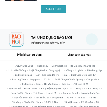
XEM THÊM
TẢI ỨNG DỤNG BÁO MỚI
ĐỂ KHÔNG BỎ SÓT TIN TỨC
Điều khoản sử dụng
Chính sách bảo mật
ASEAN Cup 2026
Khánh Sky
Doanh Nghiệp
Bộ Giáo Dục Và Đào Tạo
Luật Viễn Thông
Luật Chuyển Giao Công Nghệ
Hạ Tầng
Logistic
Liên Bang Nga
Eo Biển Hormuz
Luật Phát Triển Đô Thị
Năm
Luật Giao Dịch Điện Tử
Phương Tiện
Singapore
Tô Lâm
THPT Chuyên Tuyên Quang
Campuchia
Indonesia
Iran
Hồ Văn Khoa
Tháo Gỡ
AFF Cup 2026
Lịch Thi Đấu AFF Cup 2026
Bảng Xếp Hạng AFF Cup 2026
Bóng Đá
Báo Bóng Đá
Bóng Đá Việt Nam
Thể Thao
Lionel Messi
Lamine Yamal
Nguyễn Xuân Son
Nguyễn Đình Bắc
Tin Thế Giới
Pháp Luật
Xã Hội
Tin Bão
Tin Tức
Giá Vàng
Tuyển Việt Nam
U23 Việt Nam
U17 Việt Nam
Kết Quả Bóng Đá
Ngoại Hạng Anh
Bảng Xếp Hạng Ngoại Hạng Anh
Lịch Thi Đấu Ngoại Hạng Anh