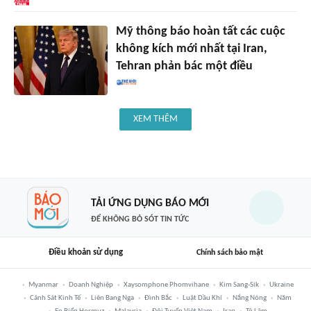
Mỹ thông báo hoàn tất các cuộc
không kích mới nhất tại Iran,
Tehran phản bác một điều
XEM THÊM
TẢI ỨNG DỤNG BÁO MỚI
ĐỂ KHÔNG BỎ SÓT TIN TỨC
Điều khoản sử dụng
Chính sách bảo mật
Myanmar
Doanh Nghiệp
Xaysomphone Phomvihane
Kim Sang-Sik
Ukraine
Cảnh Sát Kinh Tế
Liên Bang Nga
Đình Bắc
Luật Dầu Khí
Nắng Nóng
Năm