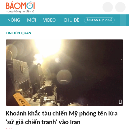
NÓNG
MỚI
VIDEO
CHỦ ĐỀ
#ASEAN Cup 2026
#Trí tuệ nhân tạo
#Mỹ - Iran
#Khám phá Việt Nam
TIN LIÊN QUAN
#Khám phá thế giới
Khoảnh khắc tàu chiến Mỹ phóng tên lửa
'sứ giả chiến tranh' vào Iran