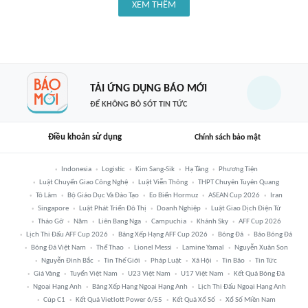
XEM THÊM
TẢI ỨNG DỤNG BÁO MỚI
ĐỂ KHÔNG BỎ SÓT TIN TỨC
Điều khoản sử dụng
Chính sách bảo mật
Indonesia
Logistic
Kim Sang-Sik
Hạ Tầng
Phương Tiện
Luật Chuyển Giao Công Nghệ
Luật Viễn Thông
THPT Chuyên Tuyên Quang
Tô Lâm
Bộ Giáo Dục Và Đào Tạo
Eo Biển Hormuz
ASEAN Cup 2026
Iran
Singapore
Luật Phát Triển Đô Thị
Doanh Nghiệp
Luật Giao Dịch Điện Tử
Tháo Gỡ
Năm
Liên Bang Nga
Campuchia
Khánh Sky
AFF Cup 2026
Lịch Thi Đấu AFF Cup 2026
Bảng Xếp Hạng AFF Cup 2026
Bóng Đá
Báo Bóng Đá
Bóng Đá Việt Nam
Thể Thao
Lionel Messi
Lamine Yamal
Nguyễn Xuân Son
Nguyễn Đình Bắc
Tin Thế Giới
Pháp Luật
Xã Hội
Tin Bão
Tin Tức
Giá Vàng
Tuyển Việt Nam
U23 Việt Nam
U17 Việt Nam
Kết Quả Bóng Đá
Ngoại Hạng Anh
Bảng Xếp Hạng Ngoại Hạng Anh
Lịch Thi Đấu Ngoại Hạng Anh
Cúp C1
Kết Quả Vietlott Power 6/55
Kết Quả Xổ Số
Xổ Số Miền Nam