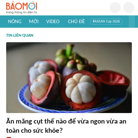
NÓNG
MỚI
VIDEO
CHỦ ĐỀ
#ASEAN Cup 2026
#Trí tuệ nhân tạo
#Mỹ - Iran
#Khám phá Việt Nam
TIN LIÊN QUAN
#Khám phá thế giới
Ăn măng cụt thế nào để vừa ngon vừa an
toàn cho sức khỏe?