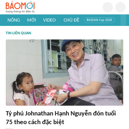
NÓNG
MỚI
VIDEO
CHỦ ĐỀ
#ASEAN Cup 2026
#Trí tuệ nhân tạo
#Mỹ - Iran
#Khám phá Việt Nam
TIN LIÊN QUAN
#Khám phá thế giới
Tỷ phú Johnathan Hạnh Nguyễn đón tuổi
75 theo cách đặc biệt