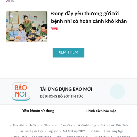
Đong đầy yêu thương gửi tới
bệnh nhi có hoàn cảnh khó khăn
XEM THÊM
TẢI ỨNG DỤNG BÁO MỚI
ĐỂ KHÔNG BỎ SÓT TIN TỨC
Điều khoản sử dụng
Chính sách bảo mật
Tháo Gỡ
Hạ Tầng
Năm
Kim Sang-Sik
Lê Minh Hưng
Mỹ
Luật Kiến Trúc
Đại Biểu Quốc Hội
Logistic
ASEAN Cup 2026
Tô Lâm
Liên Bang Nga