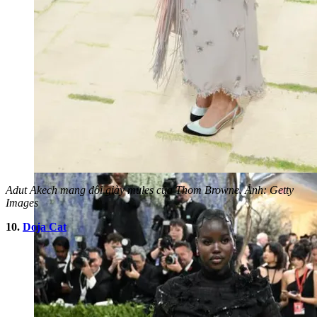
Adut Akech mang đôi giày mules của Thom Browne. Ảnh: Getty
Images
10.
Doja Cat