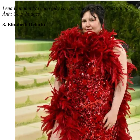
Lena Dunham lựa chọn giày cao gót Valentino Rockstud nổi bật.
Ảnh: Getty Images
3. Elizabeth Debicki