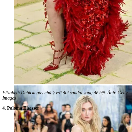
Elizabeth Debicki gây chú ý với đôi sandal vàng đế bệt. Ảnh: Getty
Images
4. Paloma Elsesser