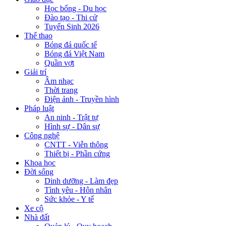
Học bổng - Du học
Đào tạo - Thi cử
Tuyển Sinh 2026
Thể thao
Bóng đá quốc tế
Bóng đá Việt Nam
Quần vợt
Giải trí
Âm nhạc
Thời trang
Điện ảnh - Truyền hình
Pháp luật
An ninh - Trật tự
Hình sự - Dân sự
Công nghệ
CNTT - Viễn thông
Thiết bị - Phần cứng
Khoa học
Đời sống
Dinh dưỡng - Làm đẹp
Tình yêu - Hôn nhân
Sức khỏe - Y tế
Xe cộ
Nhà đất