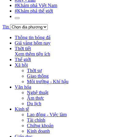
#Khám phá Việt Nam
#Khám phá thế giới
Tin
Thông tin bóng đá
Giá vàng hôm nay
Thời tiết
Xem thêm tiện ích
Thế giới
Xã hội
Thời sự
Giao thông
Môi trường - Khí hậu
Văn hóa
Nghệ thuật
Ẩm thực
Du lịch
Kinh tế
Lao động - Việc làm
Tài chính
Chứng khoán
Kinh doanh
Giáo dục