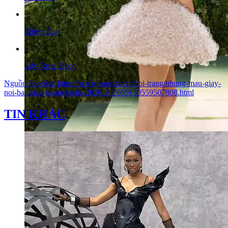
Eileen Gu
Lily-Rose Depp
Nguồn
SaoStar
:
https://www.saostar.vn/thoi-trang/nhung-mau-giay-
noi-bat-nhat-tai-met-gala-2026-202605130559507808.html
TIN KHÁC