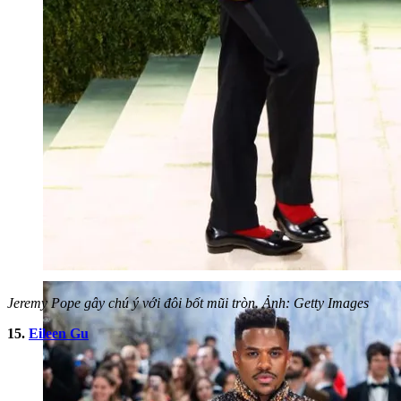
Jeremy Pope gây chú ý với đôi bốt mũi tròn. Ảnh: Getty Images
15.
Eileen Gu