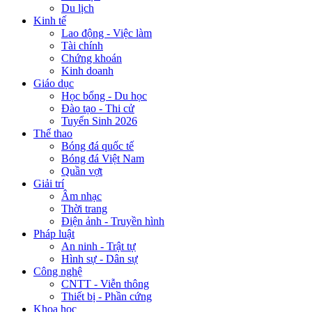
Du lịch
Kinh tế
Lao động - Việc làm
Tài chính
Chứng khoán
Kinh doanh
Giáo dục
Học bổng - Du học
Đào tạo - Thi cử
Tuyển Sinh 2026
Thể thao
Bóng đá quốc tế
Bóng đá Việt Nam
Quần vợt
Giải trí
Âm nhạc
Thời trang
Điện ảnh - Truyền hình
Pháp luật
An ninh - Trật tự
Hình sự - Dân sự
Công nghệ
CNTT - Viễn thông
Thiết bị - Phần cứng
Khoa học