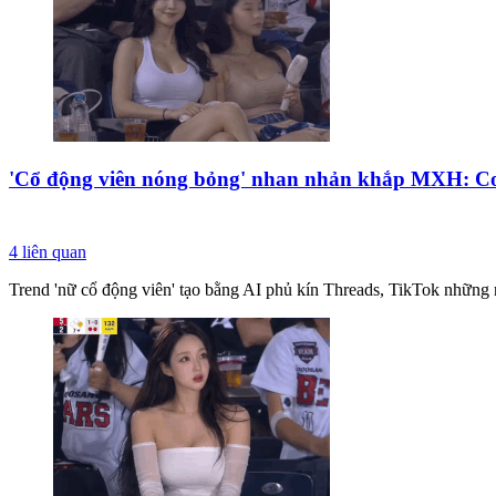
'Cổ động viên nóng bỏng' nhan nhản khắp MXH: Cơ
4
liên quan
Trend 'nữ cổ động viên' tạo bằng AI phủ kín Threads, TikTok những 