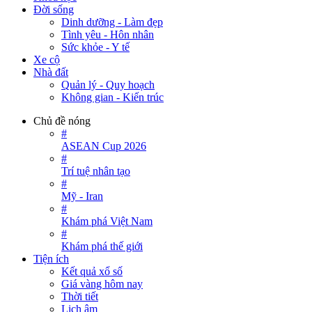
Đời sống
Dinh dưỡng - Làm đẹp
Tình yêu - Hôn nhân
Sức khỏe - Y tế
Xe cộ
Nhà đất
Quản lý - Quy hoạch
Không gian - Kiến trúc
Chủ đề nóng
#
ASEAN Cup 2026
#
Trí tuệ nhân tạo
#
Mỹ - Iran
#
Khám phá Việt Nam
#
Khám phá thế giới
Tiện ích
Kết quả xổ số
Giá vàng hôm nay
Thời tiết
Lịch âm