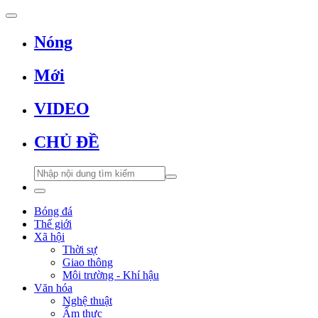
Nóng
Mới
VIDEO
CHỦ ĐỀ
Bóng đá
Thế giới
Xã hội
Thời sự
Giao thông
Môi trường - Khí hậu
Văn hóa
Nghệ thuật
Ẩm thực