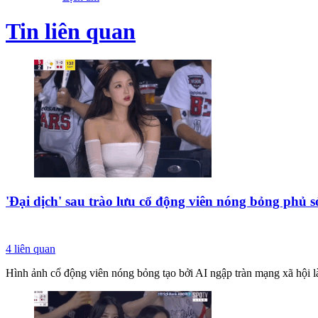
Tin liên quan
'Đại dịch' sau trào lưu cổ động viên nóng bỏng phủ
4
liên quan
Hình ảnh cổ động viên nóng bỏng tạo bởi AI ngập tràn mạng xã hội là