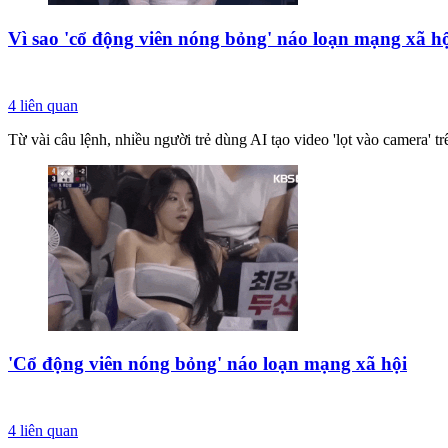
Vì sao 'cổ động viên nóng bỏng' náo loạn mạng xã h
4
liên quan
Từ vài câu lệnh, nhiều người trẻ dùng AI tạo video 'lọt vào camera' t
'Cổ động viên nóng bỏng' náo loạn mạng xã hội
4
liên quan