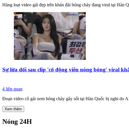
Hàng loạt video gái đẹp trên khán đài bóng chày đang viral tại Hàn Q
Sự lừa dối sau clip 'cổ động viên nóng bỏng' viral 
4
liên quan
Đoạn video cô gái xem bóng chày gây sốt tại Hàn Quốc bị nghi do AI 
Xem thêm
Nóng 24H