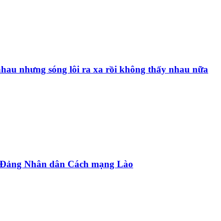
nhau nhưng sóng lôi ra xa rồi không thấy nhau nữa
g Đảng Nhân dân Cách mạng Lào