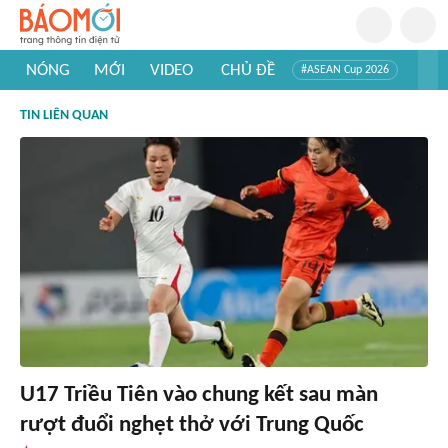
NÓNG
MỚI
VIDEO
CHỦ ĐỀ
#ASEAN Cup 2026
#Trí tuệ nhân tạo
#Mỹ - Iran
#Khám phá Việt Nam
TIN LIÊN QUAN
#Khám phá thế giới
U17 Triều Tiên vào chung kết sau màn
rượt đuổi nghẹt thở với Trung Quốc