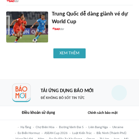
Trung Quốc dễ dàng giành vé dự
World Cup
XEM THÊM
TẢI ỨNG DỤNG BÁO MỚI
ĐỂ KHÔNG BỎ SÓT TIN TỨC
Điều khoản sử dụng
Chính sách bảo mật
Hạ Tầng
Chợ Biên Hòa
Đường Vành Đai 5
Liên Bang Nga
Ukraine
Eo Biển Hormuz
ASEAN Cup 2026
Luật Kiến Trúc
Bắc Ninh (thành Phố)