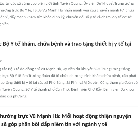
ác tại các xã vùng cao biên giới tỉnh Tuyên Quang, Ủy viên Dự khuyết Trung ương
hường trực Bộ Y tế, TS.BS Vũ Mạnh Hà nhấn mạnh yêu cầu chuyển mạnh từ 'chữa
ệnh', đẩy mạnh khám sức khỏe định kỳ, chuyển đổi số y tế và chăm lo y tế cơ sở
biên...
 Bộ Y tế khám, chữa bệnh và trao tặng thiết bị y tế tại
an
g tác Bộ Y tế do đồng chí Vũ Mạnh Hà, Ủy viên dự khuyết BCH Trung ương Đảng,
trực Bộ Y tế làm Trưởng đoàn đã tổ chức chương trình khám chữa bệnh, cấp phát
ao tặng thiết bị y tế tại các xã Phố Bảng, Sà Phìn và Vị Xuyên. Cùng tham gia đoàn có
nh Tuyên Quang, Sở Y tế thành phố Cần Thơ, Bệnh viện Chợ Rẫy, Bệnh viện Đa khoa
 đạo địa phương.
hường trực Vũ Mạnh Hà: Mỗi hoạt động thiện nguyện
sẽ góp phần bồi đắp niềm tin với ngành y tế