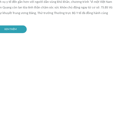
h vụ y tế đến gần hơn với người dân vùng khó khăn, chương trình 'Vì một Việt Nam
n Quang còn lan tỏa tinh thần chăm sóc sức khỏe chủ động ngay từ cơ sở. TS.BS Vũ
ự khuyết Trung ương Đảng, Thứ trưởng Thường trực Bộ Y tế đã đồng hành cùng
XEM THÊM