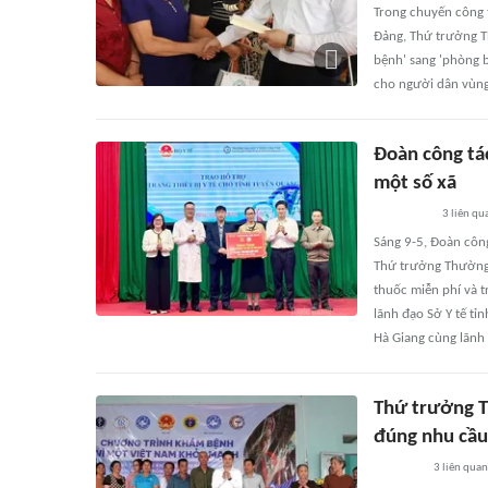
Trong chuyến công t
Đảng, Thứ trưởng T
bệnh' sang 'phòng b
cho người dân vùng 
Đoàn công tác
một số xã
3
liên qu
Sáng 9-5, Đoàn côn
Thứ trưởng Thường 
thuốc miễn phí và tr
lãnh đạo Sở Y tế tỉ
Hà Giang cùng lãnh
Thứ trưởng T
đúng nhu cầu 
3
liên quan