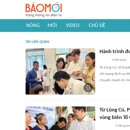
NÓNG
MỚI
VIDEO
CHỦ ĐỀ
TIN LIÊN QUAN
Hành trình đ
3
liên quan
Từ Lũng Cú, Vị Xuy
chỉ mang dịch vụ k
chuyển mạnh từ chữ
Từ Lũng Cú, P
vùng biên Tổ
3
liên quan