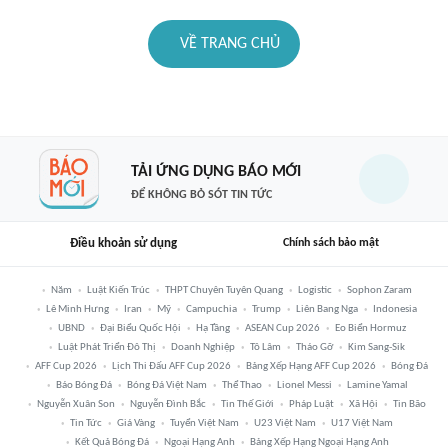
VỀ TRANG CHỦ
TẢI ỨNG DỤNG BÁO MỚI
ĐỂ KHÔNG BỎ SÓT TIN TỨC
Điều khoản sử dụng
Chính sách bảo mật
Năm
Luật Kiến Trúc
THPT Chuyên Tuyên Quang
Logistic
Sophon Zaram
Lê Minh Hưng
Iran
Mỹ
Campuchia
Trump
Liên Bang Nga
Indonesia
UBND
Đại Biểu Quốc Hội
Hạ Tầng
ASEAN Cup 2026
Eo Biển Hormuz
Luật Phát Triển Đô Thị
Doanh Nghiệp
Tô Lâm
Tháo Gỡ
Kim Sang-Sik
AFF Cup 2026
Lịch Thi Đấu AFF Cup 2026
Bảng Xếp Hạng AFF Cup 2026
Bóng Đá
Báo Bóng Đá
Bóng Đá Việt Nam
Thể Thao
Lionel Messi
Lamine Yamal
Nguyễn Xuân Son
Nguyễn Đình Bắc
Tin Thế Giới
Pháp Luật
Xã Hội
Tin Bão
Tin Tức
Giá Vàng
Tuyển Việt Nam
U23 Việt Nam
U17 Việt Nam
Kết Quả Bóng Đá
Ngoại Hạng Anh
Bảng Xếp Hạng Ngoại Hạng Anh