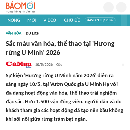
NÓNG
MỚI
VIDEO
CHỦ ĐỀ
#ASEAN Cup 2026
#Trí tuệ nhân tạo
#Mỹ - Iran
#Khám phá Việt Nam
VĂN HÓA
DU LỊCH
#Khám phá thế giới
Sắc màu văn hóa, thể thao tại 'Hương
rừng U Minh' 2026
10/5/2026
Gốc
Sự kiện 'Hương rừng U Minh năm 2026' diễn ra
sáng ngày 10/5, tại Vườn Quốc gia U Minh Hạ với
đa dạng hoạt động văn hóa, thể thao trải nghiệm
đặc sắc. Hơn 1.500 vận động viên, người dân và du
khách tham gia các hoạt động đã tạo nên bầu không
khí sôi nổi giữa rừng tràm bạt ngàn.