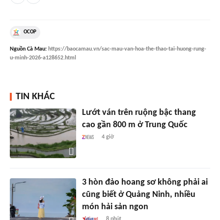
OCOP
Nguồn
Cà Mau
:
https://baocamau.vn/sac-mau-van-hoa-the-thao-tai-huong-rung-
u-minh-2026-a128652.html
TIN KHÁC
Lướt ván trên ruộng bậc thang
cao gần 800 m ở Trung Quốc
4 giờ
3 hòn đảo hoang sơ không phải ai
cũng biết ở Quảng Ninh, nhiều
món hải sản ngon
8 phút