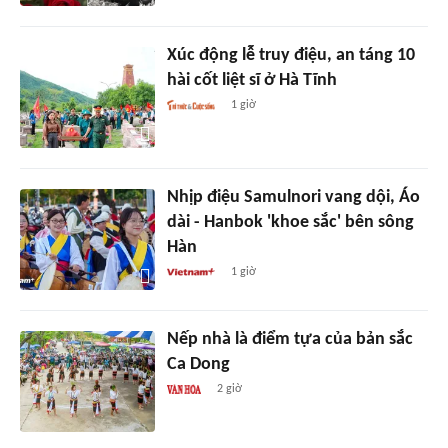
Xúc động lễ truy điệu, an táng 10
hài cốt liệt sĩ ở Hà Tĩnh
1 giờ
Nhịp điệu Samulnori vang dội, Áo
dài - Hanbok 'khoe sắc' bên sông
Hàn
1 giờ
Nếp nhà là điểm tựa của bản sắc
Ca Dong
2 giờ