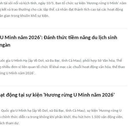
 tài sôi nổi và kịch tính, ngày 10/5, Ban tổ chức sự kiện 'Hương rừng U Minh' năm
 kết và trao thưởng cho các tập thể, cá nhân đạt thành tích cao tại các hoạt động
dân gian trong khuôn khổ sự kiện.
U Minh năm 2026': Đánh thức tiềm năng du lịch sinh
 ngàn
ốc gia U Minh Hạ (ấp Vồ Dơi, xã Đa Bạc, tỉnh Cà Mau), phối hợp Sở Văn hóa, Thể
g nhiều đơn vị liên quan tổ chức lễ khai mạc các chuỗi hoạt động văn hóa, thể thao
rừng U Minh năm 2026'.
hoạt động tại sự kiện 'Hương rừng U Minh năm 2026'
 Quốc gia U Minh hạ (ấp Vồ Dơi, xã Đá Bạc, tỉnh Cà Mau), sự kiện 'Hương rừng U
chính thức diễn ra trong không khí phấn khởi, thu hút hơn 1.500 vận động viên,
ách tham dự.