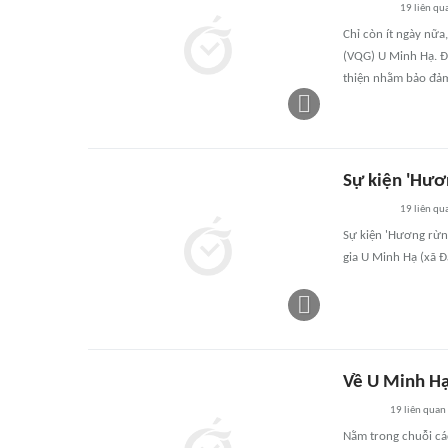
19
liên qu
Chỉ còn ít ngày nữa
(VQG) U Minh Hạ. Đ
thiện nhằm bảo đảm
Sự kiện 'Hươn
19
liên qu
Sự kiện 'Hương rừn
gia U Minh Hạ (xã Đ
Về U Minh Hạ
19
liên quan
Nằm trong chuỗi cá