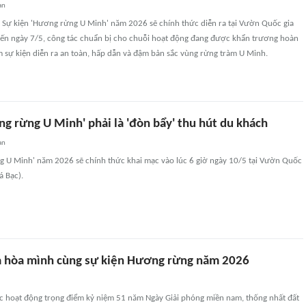
an
, Sự kiện 'Hương rừng U Minh' năm 2026 sẽ chính thức diễn ra tại Vườn Quốc gia
ến ngày 7/5, công tác chuẩn bị cho chuỗi hoạt động đang được khẩn trương hoàn
 sự kiện diễn ra an toàn, hấp dẫn và đậm bản sắc vùng rừng tràm U Minh.
g rừng U Minh' phải là 'đòn bẩy' thu hút du khách
an
g U Minh' năm 2026 sẽ chính thức khai mạc vào lúc 6 giờ ngày 10/5 tại Vườn Quốc
á Bạc).
 hòa mình cùng sự kiện Hương rừng năm 2026
c hoạt động trọng điểm kỷ niệm 51 năm Ngày Giải phóng miền nam, thống nhất đất