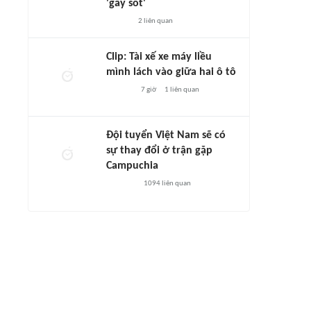
'gây sốt'
2
liên quan
Clip: Tài xế xe máy liều
mình lách vào giữa hai ô tô
7 giờ
1
liên quan
Đội tuyển Việt Nam sẽ có
sự thay đổi ở trận gặp
Campuchia
1094
liên quan