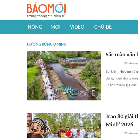
NÓNG
MỚI
VIDEO
CHỦ ĐỀ
HƯƠNG RỪNG U MINH
Sắc màu văn 
19
liên qu
Sự kiện 'Hương rừn
dạng hoạt động văn 
khách tham gia các 
Trao 80 giải 
Minh' 2026
19
liên qu