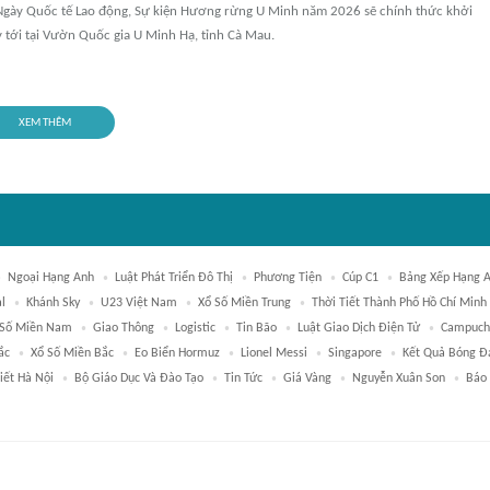
gày Quốc tế Lao động, Sự kiện Hương rừng U Minh năm 2026 sẽ chính thức khởi
y tới tại Vườn Quốc gia U Minh Hạ, tỉnh Cà Mau.
XEM THÊM
Ngoại Hạng Anh
Luật Phát Triển Đô Thị
Phương Tiện
Cúp C1
Bảng Xếp Hạng 
l
Khánh Sky
U23 Việt Nam
Xổ Số Miền Trung
Thời Tiết Thành Phố Hồ Chí Minh
 Số Miền Nam
Giao Thông
Logistic
Tin Bão
Luật Giao Dịch Điện Tử
Campuch
ắc
Xổ Số Miền Bắc
Eo Biển Hormuz
Lionel Messi
Singapore
Kết Quả Bóng Đ
iết Hà Nội
Bộ Giáo Dục Và Đào Tạo
Tin Tức
Giá Vàng
Nguyễn Xuân Son
Báo