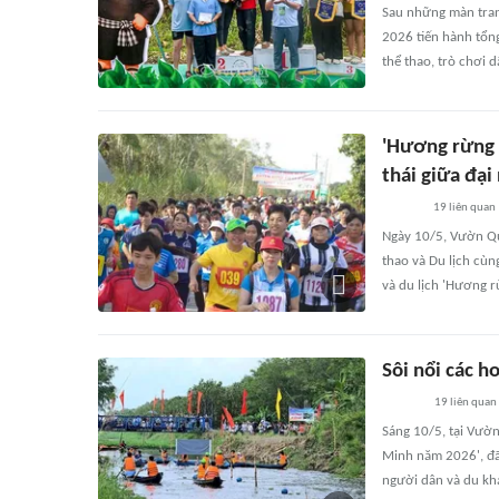
Sau những màn tranh
2026 tiến hành tổng
thể thao, trò chơi 
'Hương rừng 
thái giữa đại
19
liên quan
Ngày 10/5, Vườn Qu
thao và Du lịch cùn
và du lịch 'Hương 
Sôi nổi các 
19
liên quan
Sáng 10/5, tại Vườn
Minh năm 2026', đã 
người dân và du kh