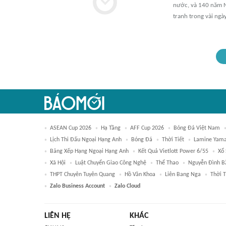
nước, và 140 năm N
tranh trong vài ngà
ASEAN Cup 2026
Hạ Tầng
AFF Cup 2026
Bóng Đá Việt Nam
Lịch Thi Đấu Ngoại Hạng Anh
Bóng Đá
Thời Tiết
Lamine Yama
Bảng Xếp Hạng Ngoại Hạng Anh
Kết Quả Vietlott Power 6/55
Xổ
Xã Hội
Luật Chuyển Giao Công Nghệ
Thể Thao
Nguyễn Đình B
THPT Chuyên Tuyên Quang
Hồ Văn Khoa
Liên Bang Nga
Thời T
Zalo Business Account
Zalo Cloud
LIÊN HỆ
KHÁC