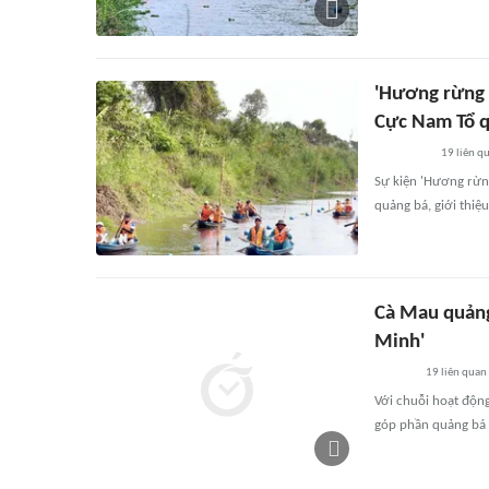
'Hương rừng 
Cực Nam Tổ 
19
liên q
Sự kiện 'Hương rừn
quảng bá, giới thiệu
Cà Mau quảng
Minh'
19
liên quan
Với chuỗi hoạt động
góp phần quảng bá m