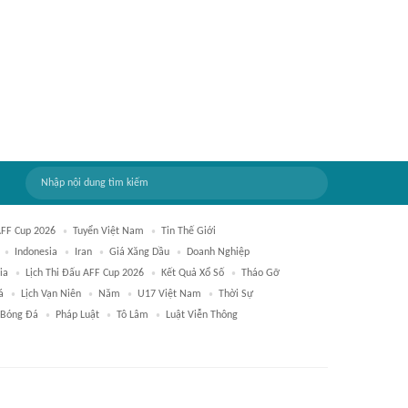
AFF Cup 2026
Tuyển Việt Nam
Tin Thế Giới
Indonesia
Iran
Giá Xăng Dầu
Doanh Nghiệp
ia
Lịch Thi Đấu AFF Cup 2026
Kết Quả Xổ Số
Tháo Gỡ
á
Lịch Vạn Niên
Năm
U17 Việt Nam
Thời Sự
 Bóng Đá
Pháp Luật
Tô Lâm
Luật Viễn Thông