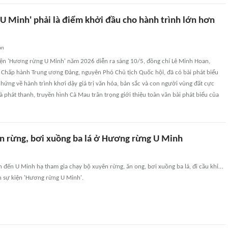
U Minh' phải là điểm khởi đầu cho hành trình lớn hơn
an
kiện 'Hương rừng U Minh' năm 2026 diễn ra sáng 10/5, đồng chí Lê Minh Hoan,
 Chấp hành Trung ương Đảng, nguyên Phó Chủ tịch Quốc hội, đã có bài phát biểu
 hứng về hành trình khơi dậy giá trị văn hóa, bản sắc và con người vùng đất cực
 phát thanh, truyền hình Cà Mau trân trọng giới thiệu toàn văn bài phát biểu của
n rừng, bơi xuồng ba lá ở Hương rừng U Minh
 đến U Minh hạ tham gia chạy bộ xuyên rừng, ăn ong, bơi xuồng ba lá, đi cầu khỉ…
n sự kiện 'Hương rừng U Minh'.