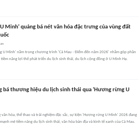
U Minh' quảng bá nét văn hóa đặc trưng của vùng đất
quốc
uan
g U Minh' nằm trong chương trình 'Cà Mau - Điểm đến năm 2026' nhằm góp phần
 tiềm năng lợi thế phát triển du lịch sinh thái, du lịch cộng đồng ở U Minh Hạ.
 bá thương hiệu du lịch sinh thái qua 'Hương rừng U
 văn hóa, thể thao và trải nghiệm đặc sắc, sự kiện 'Hương rừng U Minh' 2026 đang
ạnh mẽ tiềm năng du lịch sinh thái, văn hóa bản địa và kinh tế xanh của Cà Mau.