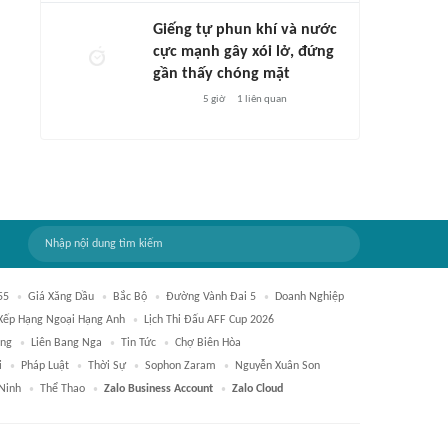
Giếng tự phun khí và nước
cực mạnh gây xói lở, đứng
gần thấy chóng mặt
5 giờ
1
liên quan
55
Giá Xăng Dầu
Bắc Bộ
Đường Vành Đai 5
Doanh Nghiệp
Xếp Hạng Ngoại Hạng Anh
Lịch Thi Đấu AFF Cup 2026
ầng
Liên Bang Nga
Tin Tức
Chợ Biên Hòa
i
Pháp Luật
Thời Sự
Sophon Zaram
Nguyễn Xuân Son
Ninh
Thể Thao
Zalo Business Account
Zalo Cloud