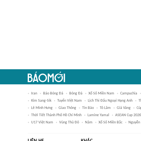
Iran
Báo Bóng Đá
Bóng Đá
Xổ Số Miền Nam
Campuchia
Kim Sang-Sik
Tuyển Việt Nam
Lịch Thi Đấu Ngoại Hạng Anh
T
Lê Minh Hưng
Giao Thông
Tin Bão
Tô Lâm
Giá Vàng
Cú
Thời Tiết Thành Phố Hồ Chí Minh
Lamine Yamal
ASEAN Cup 2026
U17 Việt Nam
Vùng Thủ Đô
Năm
Xổ Số Miền Bắc
Nguyễn 