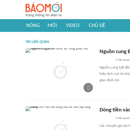
NÓNG
MỚI
VIDEO
CHỦ ĐỀ
TIN LIÊN QUAN
Nguồn cung B
1
liên quan
Nguồn cung bất độn
hiệu tích cực từ thá
gian đình trệ.
Dòng tiền và
1
liên quan
Các chuyên gia dự 