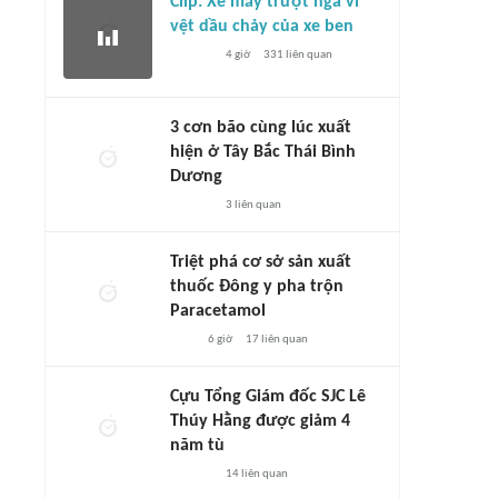
Clip: Xe máy trượt ngã vì
vệt dầu chảy của xe ben
4 giờ
331
liên quan
3 cơn bão cùng lúc xuất
hiện ở Tây Bắc Thái Bình
Dương
3
liên quan
Triệt phá cơ sở sản xuất
thuốc Đông y pha trộn
Paracetamol
6 giờ
17
liên quan
Cựu Tổng Giám đốc SJC Lê
Thúy Hằng được giảm 4
năm tù
14
liên quan