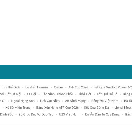
Tin Thế Giới
Eo Biển Hormuz
Oman
AFF Cup 2026
Kết Quả Vietlott Power 6/
hời Tiết Hà Nội
Xã Hội
Bắc Ninh (thành Phố)
Thời Tiết
Kết Quả Xổ Số
Bảng 
p C1
Ngoại Hạng Anh
Lịch Vạn Niên
An Ninh Mạng
Bóng Đá Việt Nam
Hạ T
Xổ Số Miền Trung
Bảng Xếp Hạng AFF Cup 2026
Kết Quả Bóng Đá
Lionel Mess
Đình Bắc
Bộ Giáo Dục Và Đào Tạo
U23 Việt Nam
Dự Án Đầu Tư Xây Dựng
Bắc 