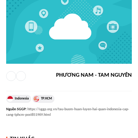
PHƯƠNG NAM - TAM NGUYÊN
Indonesia
TP.HCM
Nguồn
SGGP
:
https://sggp.org.vn/tau-buom-huan-luyen-hai-quan-indonesia-cap-
cang-tphcm-post851969.html