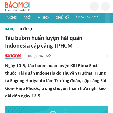
NÓNG
MỚI
VIDEO
CHỦ ĐỀ
#ASEAN Cup 2026
#Trí tuệ nhân tạo
#Mỹ - Iran
#Khám phá Việt Nam
XÃ HỘI
THỜI SỰ
#Khám phá thế giới
Tàu buồm huấn luyện hải quân
Indonesia cập cảng TPHCM
10/5/2026
Gốc
Ngày 10-5, tàu buồm huấn luyện KRI Bima Suci
thuộc Hải quân Indonesia do Thuyền trưởng, Trung
tá Sugeng Hariyanto làm Trưởng đoàn, cập cảng Sài
Gòn- Hiệp Phước, trong chuyến thăm hữu nghị kéo
dài đến ngày 13-5.