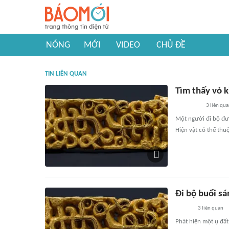
NÓNG
MỚI
VIDEO
CHỦ ĐỀ
TIN LIÊN QUAN
Tìm thấy vỏ 
3
liên qu
Một người đi bộ đư
Hiện vật có thể thu
Đi bộ buổi sá
3
liên quan
Phát hiện một ụ đất