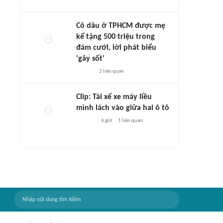
Cô dâu ở TPHCM được mẹ
kế tặng 500 triệu trong
đám cưới, lời phát biểu
'gây sốt'
2
liên quan
Clip: Tài xế xe máy liều
mình lách vào giữa hai ô tô
6 giờ
1
liên quan