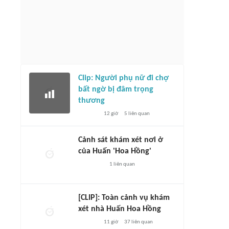
Clip: Người phụ nữ đi chợ
bất ngờ bị đâm trọng
thương
12 giờ
5
liên quan
Cảnh sát khám xét nơi ở
của Huấn 'Hoa Hồng'
1
liên quan
[CLIP]: Toàn cảnh vụ khám
xét nhà Huấn Hoa Hồng
11 giờ
37
liên quan