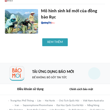
Mô hình sinh kế mới của đồng
bào Rục
XEM THÊM
TẢI ỨNG DỤNG BÁO MỚI
ĐỂ KHÔNG BỎ SÓT TIN TỨC
Điều khoản sử dụng
Chính sách bảo mật
Trung Học Phổ Thông
Lào
Hai Nước
Chủ Tịch Quốc Hội
Việt Nam-Australia
Iran
Saysomphone Phomvihane
Đại Học Quốc Gia Hà Nội
Nắng Nóng