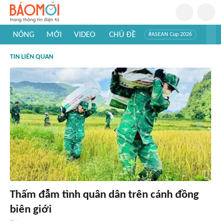
NÓNG
MỚI
VIDEO
CHỦ ĐỀ
#ASEAN Cup 2026
#Tuyển sinh đại học 2026
#Trí tuệ nhân tạo
#Mỹ - Iran
TIN LIÊN QUAN
#Khám phá Việt Nam
#Khám phá thế giới
Thấm đẫm tình quân dân trên cánh đồng
biên giới