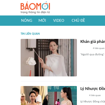
NÓNG
MỚI
VIDEO
CHỦ ĐỀ
TIN LIÊN QUAN
Khán giả phả
4
liên quan
'Người qua đường' 
Lý Nhược Đồn
4
liên quan
Lý Nhược Đồng chăm