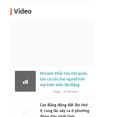
Video
Khoảnh khắc tàu hải quân,
tàu cá cứu hai người trôi
dạt trên biển Đà Nẵng
10 giờ
60
liên quan
Cao Bằng động đất lần thứ
4, rung lắc xảy ra ở phường
đông dân nhất tỉnh