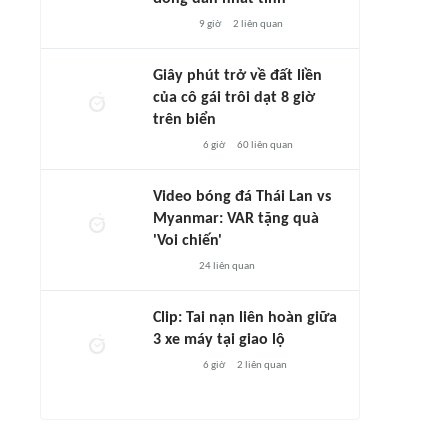
9 giờ
2
liên quan
Giây phút trở về đất liền
của cô gái trôi dạt 8 giờ
trên biển
6 giờ
60
liên quan
Video bóng đá Thái Lan vs
Myanmar: VAR tặng quà
'Voi chiến'
24
liên quan
Clip: Tai nạn liên hoàn giữa
3 xe máy tại giao lộ
6 giờ
2
liên quan