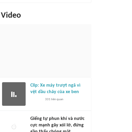
Video
Clip: Xe máy trượt ngã vì
vệt dầu chảy của xe ben
331
liên quan
Giếng tự phun khí và nước
cực mạnh gây xói lở, đứng
gần thấy chóng mặt