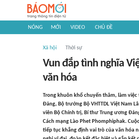
NÓNG
MỚI
VIDEO
CHỦ ĐỀ
Xã hội
Thời sự
Vun đắp tình nghĩa Vi
văn hóa
Trong khuôn khổ chuyến thăm, làm việc 
Đảng, Bộ trưởng Bộ VHTTDL Việt Nam Lâ
viên Bộ Chính trị, Bí thư Trung ương Đ
Cách mạng Lào Phet Phomphiphak. Cuộc gặ
tiếp tục khẳng định vai trò của văn hóa
nghị vĩ đại, đoàn kết đặc biệt và gắn kế