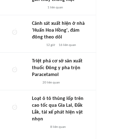
1
liên quan
Cảnh sát xuất hiện ở nhà
'Huấn Hoa Hồng', đám
đông theo dõi
12 giờ
16
liên quan
Triệt phá cơ sở sản xuất
thuốc Đông y pha trộn
Paracetamol
20
liên quan
Loạt ô tô thủng lốp trên
cao tốc qua Gia Lai, Đắk
Lắk, tài xế phát hiện vật
nhọn
8
liên quan