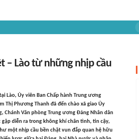
ệt – Lào từ những nhịp cầu
tại Lào, Ủy viên Ban Chấp hành Trung ương
m Thị Phương Thanh đã đến chào xã giao Ủy
ảng, Chánh Văn phòng Trung ương Đảng Nhân dân
p diễn ra trong không khí chân tình, tin cậy,
 như một nhịp cầu bền chặt vun đắp quan hệ hữu
t chiến lược giữa hai Đảng, hai Nhà nước và nhân