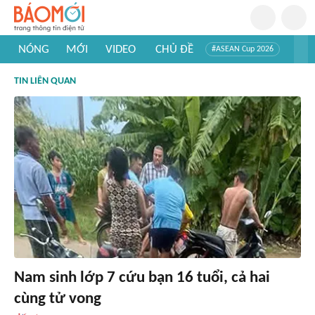
NÓNG
MỚI
VIDEO
CHỦ ĐỀ
#ASEAN Cup 2026
#Trí tuệ nhân tạo
#Mỹ - Iran
#Khám phá Việt Nam
TIN LIÊN QUAN
#Khám phá thế giới
Nam sinh lớp 7 cứu bạn 16 tuổi, cả hai
cùng tử vong