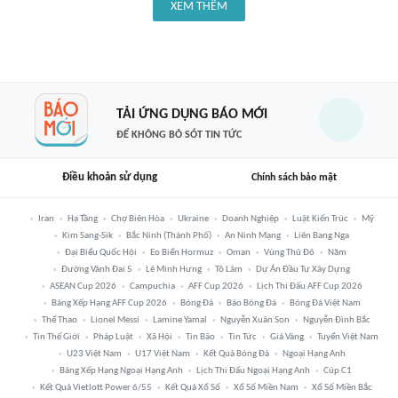
XEM THÊM
TẢI ỨNG DỤNG BÁO MỚI
ĐỂ KHÔNG BỎ SÓT TIN TỨC
Điều khoản sử dụng
Chính sách bảo mật
Iran
Hạ Tầng
Chợ Biên Hòa
Ukraine
Doanh Nghiệp
Luật Kiến Trúc
Mỹ
Kim Sang-Sik
Bắc Ninh (thành Phố)
An Ninh Mạng
Liên Bang Nga
Đại Biểu Quốc Hội
Eo Biển Hormuz
Oman
Vùng Thủ Đô
Năm
Đường Vành Đai 5
Lê Minh Hưng
Tô Lâm
Dự Án Đầu Tư Xây Dựng
ASEAN Cup 2026
Campuchia
AFF Cup 2026
Lịch Thi Đấu AFF Cup 2026
Bảng Xếp Hạng AFF Cup 2026
Bóng Đá
Báo Bóng Đá
Bóng Đá Việt Nam
Thể Thao
Lionel Messi
Lamine Yamal
Nguyễn Xuân Son
Nguyễn Đình Bắc
Tin Thế Giới
Pháp Luật
Xã Hội
Tin Bão
Tin Tức
Giá Vàng
Tuyển Việt Nam
U23 Việt Nam
U17 Việt Nam
Kết Quả Bóng Đá
Ngoại Hạng Anh
Bảng Xếp Hạng Ngoại Hạng Anh
Lịch Thi Đấu Ngoại Hạng Anh
Cúp C1
Kết Quả Vietlott Power 6/55
Kết Quả Xổ Số
Xổ Số Miền Nam
Xổ Số Miền Bắc