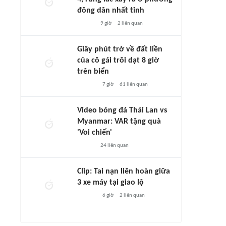
đông dân nhất tỉnh
9 giờ
2
liên quan
Giây phút trở về đất liền
của cô gái trôi dạt 8 giờ
trên biển
7 giờ
61
liên quan
Video bóng đá Thái Lan vs
Myanmar: VAR tặng quà
'Voi chiến'
24
liên quan
Clip: Tai nạn liên hoàn giữa
3 xe máy tại giao lộ
6 giờ
2
liên quan