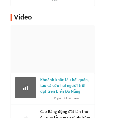
Video
Khoảnh khắc tàu hải quân,
tàu cá cứu hai người trôi
dạt trên biển Đà Nẵng
11 giờ
61
liên quan
Cao Bằng động đất lần thứ
4, rung lắc xảy ra ở phường