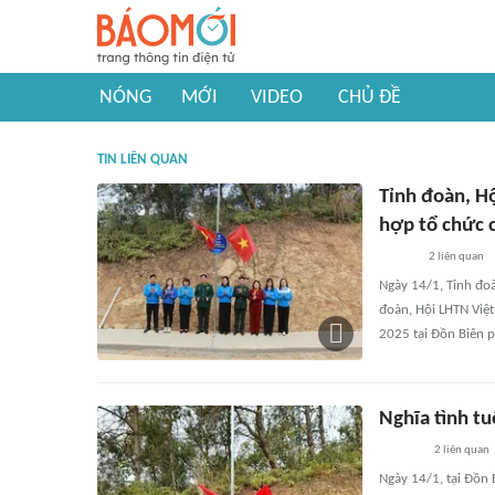
NÓNG
MỚI
VIDEO
CHỦ ĐỀ
TIN LIÊN QUAN
Tỉnh đoàn, H
hợp tổ chức 
2
liên quan
Ngày 14/1, Tỉnh đoà
đoàn, Hội LHTN Việt
2025 tại Đồn Biên 
Nghĩa tình tu
2
liên quan
Ngày 14/1, tại Đồn 