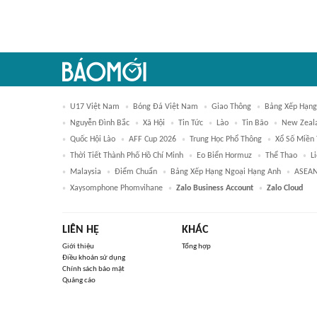
U17 Việt Nam
Bóng Đá Việt Nam
Giao Thông
Bảng Xếp Hạng
Nguyễn Đình Bắc
Xã Hội
Tin Tức
Lào
Tin Bão
New Zeala
Quốc Hội Lào
AFF Cup 2026
Trung Học Phổ Thông
Xổ Số Miền 
Thời Tiết Thành Phố Hồ Chí Minh
Eo Biển Hormuz
Thể Thao
L
Malaysia
Điểm Chuẩn
Bảng Xếp Hạng Ngoại Hạng Anh
ASEAN
Xaysomphone Phomvihane
Zalo Business Account
Zalo Cloud
LIÊN HỆ
KHÁC
Giới thiệu
Tổng hợp
Điều khoản sử dụng
Chính sách bảo mật
Quảng cáo