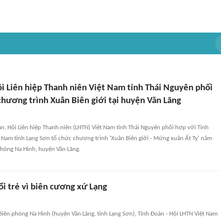
ội Liên hiệp Thanh niên Việt Nam tỉnh Thái Nguyên phối
chương trình Xuân Biên giới tại huyện Văn Lãng
n, Hội Liên hiệp Thanh niên (LHTN) Việt Nam tỉnh Thái Nguyên phối hợp với Tỉnh
 Nam tỉnh Lạng Sơn tổ chức chương trình 'Xuân Biên giới - Mừng xuân Ất Tỵ' năm
phòng Na Hình, huyện Văn Lãng.
ổi trẻ vì biên cương xứ Lạng
Biên phòng Na Hình (huyện Văn Lãng, tỉnh Lạng Sơn), Tỉnh Đoàn - Hội LHTN Việt Nam