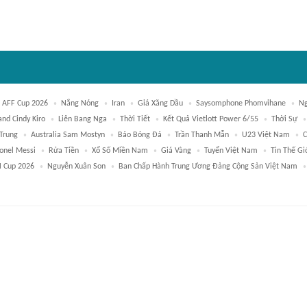
 AFF Cup 2026
Nắng Nóng
Iran
Giá Xăng Dầu
Saysomphone Phomvihane
Ng
nd Cindy Kiro
Liên Bang Nga
Thời Tiết
Kết Quả Vietlott Power 6/55
Thời Sự
Trung
Australia Sam Mostyn
Báo Bóng Đá
Trần Thanh Mẫn
U23 Việt Nam
C
ionel Messi
Rửa Tiền
Xổ Số Miền Nam
Giá Vàng
Tuyển Việt Nam
Tin Thế Gi
 Cup 2026
Nguyễn Xuân Son
Ban Chấp Hành Trung Ương Đảng Cộng Sản Việt Nam