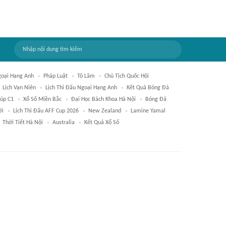
oại Hạng Anh
Pháp Luật
Tô Lâm
Chủ Tịch Quốc Hội
Lịch Vạn Niên
Lịch Thi Đấu Ngoại Hạng Anh
Kết Quả Bóng Đá
úp C1
Xổ Số Miền Bắc
Đại Học Bách Khoa Hà Nội
Bóng Đá
ới
Lịch Thi Đấu AFF Cup 2026
New Zealand
Lamine Yamal
Thời Tiết Hà Nội
Australia
Kết Quả Xổ Số