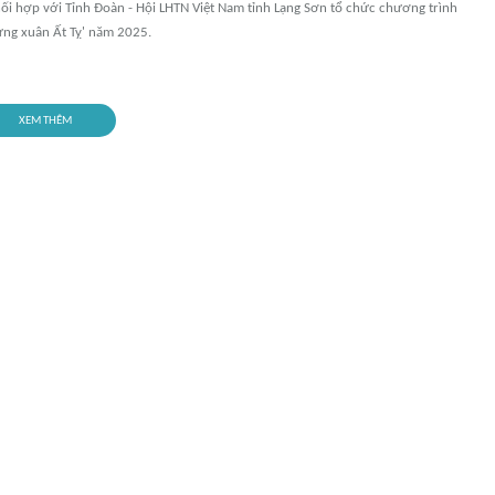
ối hợp với Tỉnh Đoàn - Hội LHTN Việt Nam tỉnh Lạng Sơn tổ chức chương trình
ừng xuân Ất Tỵ' năm 2025.
XEM THÊM