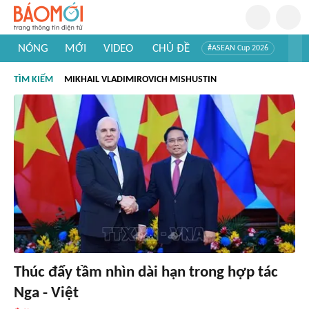
NÓNG
MỚI
VIDEO
CHỦ ĐỀ
#ASEAN Cup 2026
#Trí tuệ nhân tạo
#Mỹ - Iran
#Khám phá Việt Nam
TÌM KIẾM
MIKHAIL VLADIMIROVICH MISHUSTIN
#Khám phá thế giới
Thúc đẩy tầm nhìn dài hạn trong hợp tác
Nga - Việt