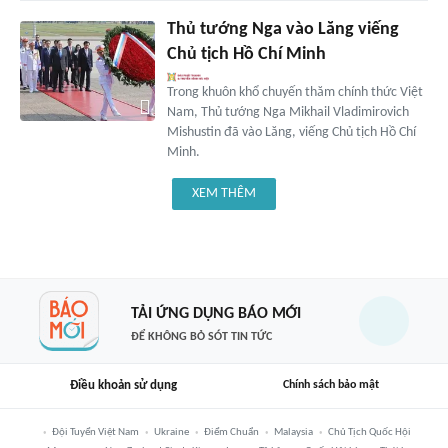
Thủ tướng Nga vào Lăng viếng
Chủ tịch Hồ Chí Minh
Trong khuôn khổ chuyến thăm chính thức Việt
Nam, Thủ tướng Nga Mikhail Vladimirovich
Mishustin đã vào Lăng, viếng Chủ tịch Hồ Chí
Minh.
XEM THÊM
TẢI ỨNG DỤNG BÁO MỚI
ĐỂ KHÔNG BỎ SÓT TIN TỨC
Điều khoản sử dụng
Chính sách bảo mật
Đội Tuyển Việt Nam
Ukraine
Điểm Chuẩn
Malaysia
Chủ Tịch Quốc Hội