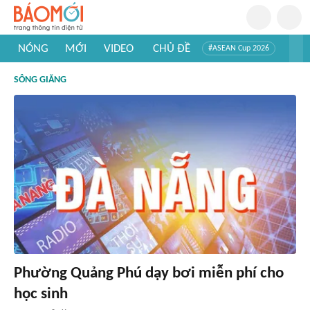
NÓNG
MỚI
VIDEO
CHỦ ĐỀ
#ASEAN Cup 2026
#Trí tuệ nhân tạo
#Mỹ - Iran
#Khám phá Việt Nam
SÔNG GIĂNG
#Khám phá thế giới
Phường Quảng Phú dạy bơi miễn phí cho
học sinh