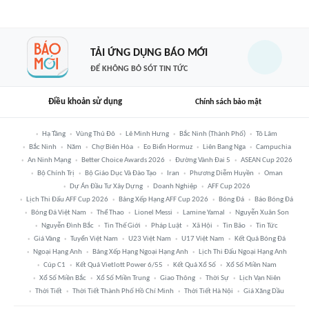
TẢI ỨNG DỤNG BÁO MỚI
ĐỂ KHÔNG BỎ SÓT TIN TỨC
Điều khoản sử dụng
Chính sách bảo mật
Hạ Tầng
Vùng Thủ Đô
Lê Minh Hưng
Bắc Ninh (thành Phố)
Tô Lâm
Bắc Ninh
Năm
Chợ Biên Hòa
Eo Biển Hormuz
Liên Bang Nga
Campuchia
An Ninh Mạng
Better Choice Awards 2026
Đường Vành Đai 5
ASEAN Cup 2026
Bộ Chính Trị
Bộ Giáo Dục Và Đào Tạo
Iran
Phương Diễm Huyền
Oman
Dự Án Đầu Tư Xây Dựng
Doanh Nghiệp
AFF Cup 2026
Lịch Thi Đấu AFF Cup 2026
Bảng Xếp Hạng AFF Cup 2026
Bóng Đá
Báo Bóng Đá
Bóng Đá Việt Nam
Thể Thao
Lionel Messi
Lamine Yamal
Nguyễn Xuân Son
Nguyễn Đình Bắc
Tin Thế Giới
Pháp Luật
Xã Hội
Tin Bão
Tin Tức
Giá Vàng
Tuyển Việt Nam
U23 Việt Nam
U17 Việt Nam
Kết Quả Bóng Đá
Ngoại Hạng Anh
Bảng Xếp Hạng Ngoại Hạng Anh
Lịch Thi Đấu Ngoại Hạng Anh
Cúp C1
Kết Quả Vietlott Power 6/55
Kết Quả Xổ Số
Xổ Số Miền Nam
Xổ Số Miền Bắc
Xổ Số Miền Trung
Giao Thông
Thời Sự
Lịch Vạn Niên
Thời Tiết
Thời Tiết Thành Phố Hồ Chí Minh
Thời Tiết Hà Nội
Giá Xăng Dầu