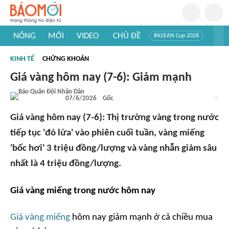
NÓNG
MỚI
VIDEO
CHỦ ĐỀ
#ASEAN Cup 2026
#Trí tuệ nhân tạo
#Mỹ - Iran
#Khám phá Việt Nam
KINH TẾ
CHỨNG KHOÁN
#Khám phá thế giới
Giá vàng hôm nay (7-6): Giảm mạnh
07/6/2026
Gốc
Giá vàng hôm nay (7-6): Thị trường vàng trong nước
tiếp tục 'đỏ lửa' vào phiên cuối tuần, vàng miếng
'bốc hơi' 3 triệu đồng/lượng và vàng nhẫn giảm sâu
nhất là 4 triệu đồng/lượng.
Giá vàng miếng trong nước hôm nay
Giá vàng miếng
hôm nay giảm mạnh ở cả chiều mua