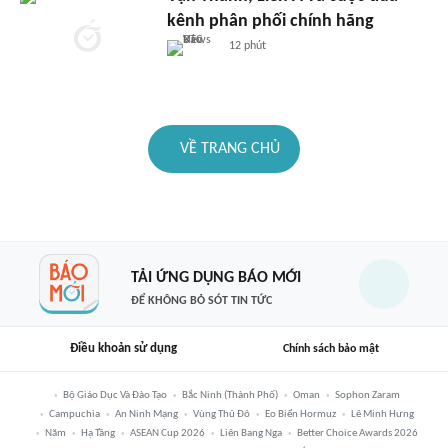
kênh phân phối chính hãng
12 phút
VỀ TRANG CHỦ
TẢI ỨNG DỤNG BÁO MỚI
ĐỂ KHÔNG BỎ SÓT TIN TỨC
Điều khoản sử dụng
Chính sách bảo mật
Bộ Giáo Dục Và Đào Tạo
Bắc Ninh (thành Phố)
Oman
Sophon Zaram
Campuchia
An Ninh Mạng
Vùng Thủ Đô
Eo Biển Hormuz
Lê Minh Hưng
Năm
Hạ Tầng
ASEAN Cup 2026
Liên Bang Nga
Better Choice Awards 2026