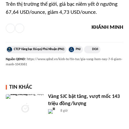
Trên thị trường thế giới, giá bạc niêm yết ở ngưỡng
67,64 USD/ounce, giảm 4,73 USD/ounce.
KHÁNH MINH
CTCP Vàng bạc Đá quý Phú Nhuận (PNJ)
PNJ
DOJI
Nguồn
QĐND
:
https://www.qdnd.vn/kinh-te/tin-tuc/gia-vang-hom-nay-7-6-giam-
manh-1043061
TIN KHÁC
Vàng SJC bật tăng, vượt mốc 143
triệu đồng/lượng
8 giờ