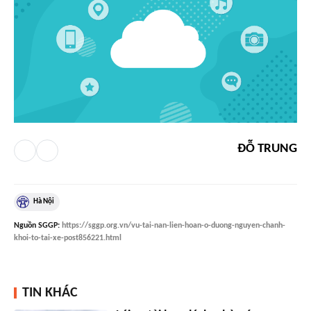
ĐỖ TRUNG
Hà Nội
Nguồn
SGGP
:
https://sggp.org.vn/vu-tai-nan-lien-hoan-o-duong-nguyen-chanh-
khoi-to-tai-xe-post856221.html
TIN KHÁC