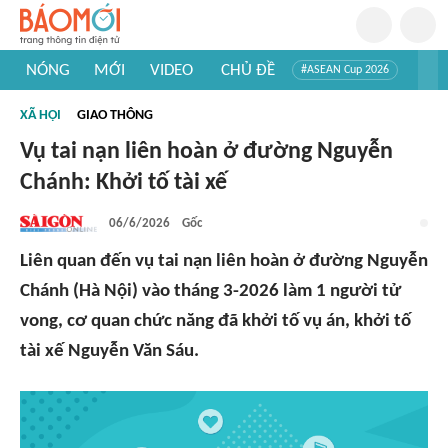
NÓNG
MỚI
VIDEO
CHỦ ĐỀ
#ASEAN Cup 2026
#Trí tuệ nhân tạo
#Mỹ - Iran
#Khám phá Việt Nam
XÃ HỘI
GIAO THÔNG
#Khám phá thế giới
Vụ tai nạn liên hoàn ở đường Nguyễn
Chánh: Khởi tố tài xế
06/6/2026
Gốc
Liên quan đến vụ tai nạn liên hoàn ở đường Nguyễn
Chánh (Hà Nội) vào tháng 3-2026 làm 1 người tử
vong, cơ quan chức năng đã khởi tố vụ án, khởi tố
tài xế Nguyễn Văn Sáu.