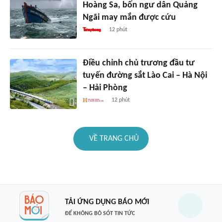
Hoàng Sa, bốn ngư dân Quảng
Ngãi may mắn được cứu
12 phút
Điều chỉnh chủ trương đầu tư
tuyến đường sắt Lào Cai – Hà Nội
– Hải Phòng
12 phút
VỀ TRANG CHỦ
TẢI ỨNG DỤNG BÁO MỚI
ĐỂ KHÔNG BỎ SÓT TIN TỨC