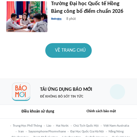
Trường Đại học Quốc tế Hồng
Bàng công bố điểm chuẩn 2026
8 phút
VỀ TRANG CHỦ
TẢI ỨNG DỤNG BÁO MỚI
ĐỂ KHÔNG BỎ SÓT TIN TỨC
Điều khoản sử dụng
Chính sách bảo mật
Trung Học Phổ Thông
Lào
Hai Nước
Chủ Tịch Quốc Hội
Việt Nam-Australia
Iran
Saysomphone Phomvihane
Đại Học Quốc Gia Hà Nội
Nắng Nóng