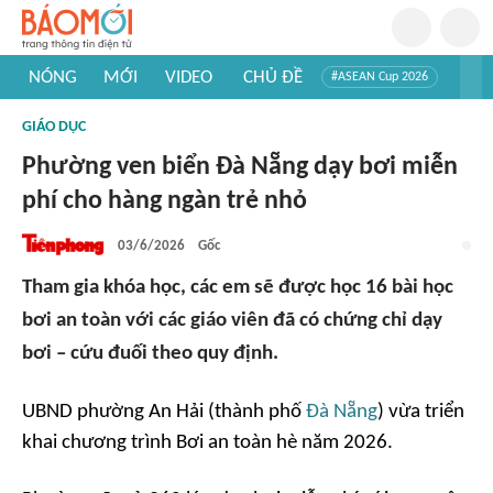
NÓNG
MỚI
VIDEO
CHỦ ĐỀ
#ASEAN Cup 2026
#Tuyển sinh đại học 2026
#Trí tuệ nhân tạo
#Mỹ - Iran
GIÁO DỤC
#Khám phá Việt Nam
#Khám phá thế giới
Phường ven biển Đà Nẵng dạy bơi miễn
phí cho hàng ngàn trẻ nhỏ
03/6/2026
Gốc
Tham gia khóa học, các em sẽ được học 16 bài học
bơi an toàn với các giáo viên đã có chứng chỉ dạy
bơi – cứu đuối theo quy định.
UBND phường An Hải (thành phố
Đà Nẵng
) vừa triển
khai chương trình Bơi an toàn hè năm 2026.