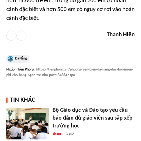
hơn 14.000 trẻ em. Trong đó gần 200 em có hoàn
cảnh đặc biệt và hơn 500 em có nguy cơ rơi vào hoàn
cảnh đặc biệt.
Thanh Hiền
Đà Nẵng
Nguồn
Tiền Phong
:
https://tienphong.vn/phuong-ven-bien-da-nang-day-boi-mien-
phi-cho-hang-ngan-tre-nho-post1848647.tpo
TIN KHÁC
Bộ Giáo dục và Đào tạo yêu cầu
bảo đảm đủ giáo viên sau sắp xếp
trường học
1 giờ