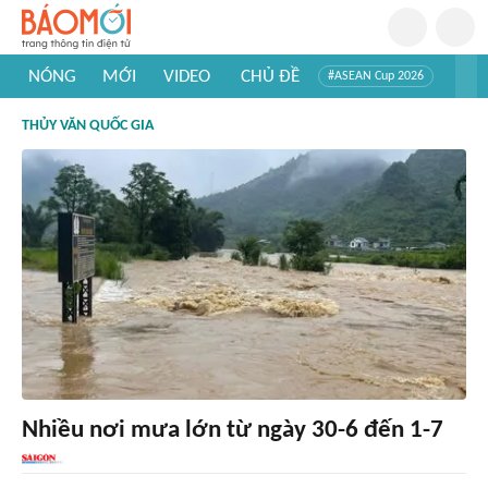
NÓNG
MỚI
VIDEO
CHỦ ĐỀ
#ASEAN Cup 2026
#Trí tuệ nhân tạo
#Mỹ - Iran
#Khám phá Việt Nam
THỦY VĂN QUỐC GIA
#Khám phá thế giới
Nhiều nơi mưa lớn từ ngày 30-6 đến 1-7