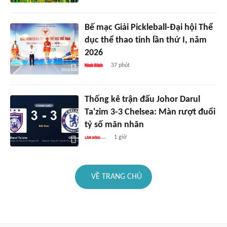
Bế mạc Giải Pickleball-Đại hội Thể
dục thể thao tỉnh lần thứ I, năm
2026
37 phút
Thống kê trận đấu Johor Darul
Ta'zim 3-3 Chelsea: Màn rượt đuổi
tỷ số mãn nhãn
1 giờ
VỀ TRANG CHỦ