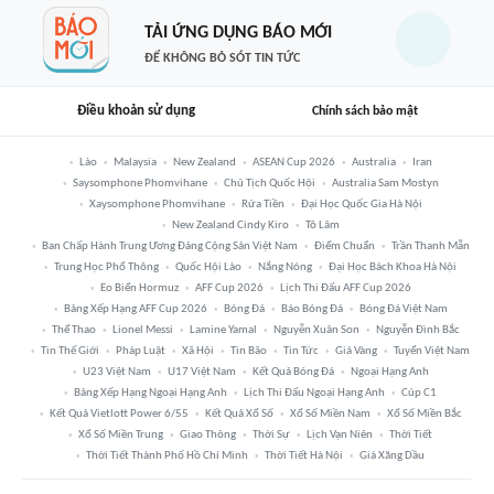
TẢI ỨNG DỤNG BÁO MỚI
ĐỂ KHÔNG BỎ SÓT TIN TỨC
Điều khoản sử dụng
Chính sách bảo mật
Lào
Malaysia
New Zealand
ASEAN Cup 2026
Australia
Iran
Saysomphone Phomvihane
Chủ Tịch Quốc Hội
Australia Sam Mostyn
Xaysomphone Phomvihane
Rửa Tiền
Đại Học Quốc Gia Hà Nội
New Zealand Cindy Kiro
Tô Lâm
Ban Chấp Hành Trung Ương Đảng Cộng Sản Việt Nam
Điểm Chuẩn
Trần Thanh Mẫn
Trung Học Phổ Thông
Quốc Hội Lào
Nắng Nóng
Đại Học Bách Khoa Hà Nội
Eo Biển Hormuz
AFF Cup 2026
Lịch Thi Đấu AFF Cup 2026
Bảng Xếp Hạng AFF Cup 2026
Bóng Đá
Báo Bóng Đá
Bóng Đá Việt Nam
Thể Thao
Lionel Messi
Lamine Yamal
Nguyễn Xuân Son
Nguyễn Đình Bắc
Tin Thế Giới
Pháp Luật
Xã Hội
Tin Bão
Tin Tức
Giá Vàng
Tuyển Việt Nam
U23 Việt Nam
U17 Việt Nam
Kết Quả Bóng Đá
Ngoại Hạng Anh
Bảng Xếp Hạng Ngoại Hạng Anh
Lịch Thi Đấu Ngoại Hạng Anh
Cúp C1
Kết Quả Vietlott Power 6/55
Kết Quả Xổ Số
Xổ Số Miền Nam
Xổ Số Miền Bắc
Xổ Số Miền Trung
Giao Thông
Thời Sự
Lịch Vạn Niên
Thời Tiết
Thời Tiết Thành Phố Hồ Chí Minh
Thời Tiết Hà Nội
Giá Xăng Dầu