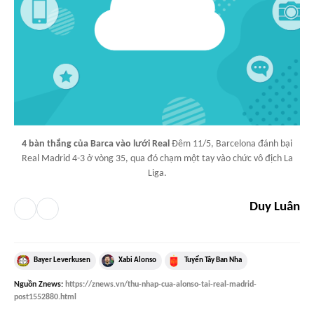
4 bàn thắng của Barca vào lưới Real
Đêm 11/5, Barcelona đánh bại
Real Madrid 4-3 ở vòng 35, qua đó chạm một tay vào chức vô địch La
Liga.
Duy Luân
Bayer Leverkusen
Xabi Alonso
Tuyển Tây Ban Nha
Nguồn
Znews
:
https://znews.vn/thu-nhap-cua-alonso-tai-real-madrid-
post1552880.html