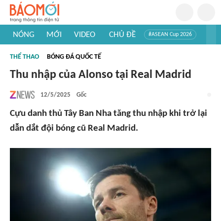
NÓNG
MỚI
VIDEO
CHỦ ĐỀ
#ASEAN Cup 2026
#Trí tuệ nhân tạo
#Mỹ - Iran
#Khám phá Việt Nam
THỂ THAO
BÓNG ĐÁ QUỐC TẾ
#Khám phá thế giới
Thu nhập của Alonso tại Real Madrid
12/5/2025
Gốc
Cựu danh thủ Tây Ban Nha tăng thu nhập khi trở lại
dẫn dắt đội bóng cũ Real Madrid.