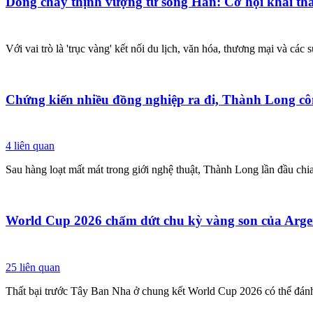
Dòng chảy thịnh vượng từ sông Hàn: Cơ hội khai thá
Với vai trò là 'trục vàng' kết nối du lịch, văn hóa, thương mại và c
Chứng kiến nhiều đồng nghiệp ra đi, Thành Long côn
4
liên quan
Sau hàng loạt mất mát trong giới nghệ thuật, Thành Long lần đầu chi
World Cup 2026 chấm dứt chu kỳ vàng son của Arge
25
liên quan
Thất bại trước Tây Ban Nha ở chung kết World Cup 2026 có thể đánh 