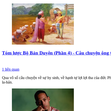
Tóm lược Bộ Bản Duyên (Phần 4) - Câu chuyện ông
1
liên quan
Qua vô số câu chuyện về sự hy sinh, về hạnh tự lợi lợi tha của đức P
la-hán.