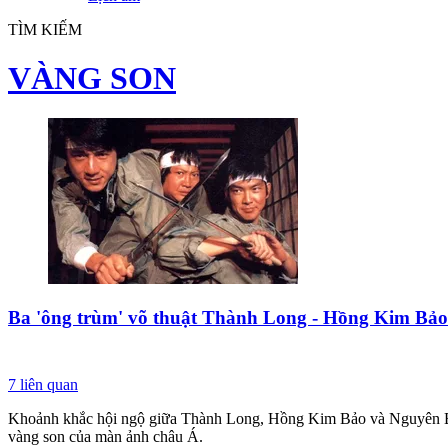
TÌM KIẾM
VÀNG SON
Ba 'ông trùm' võ thuật Thành Long - Hồng Kim Bả
7
liên quan
Khoảnh khắc hội ngộ giữa Thành Long, Hồng Kim Bảo và Nguyên Bưu
vàng son của màn ảnh châu Á.