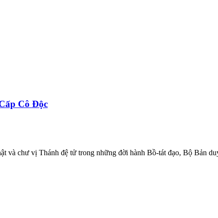
 Cấp Cô Độc
hật và chư vị Thánh đệ tử trong những đời hành Bồ-tát đạo, Bộ Bản duyê