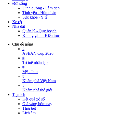
Đời sống
Dinh dưỡng - Làm đẹp
Tình yêu - Hôn nhân
Sức khỏe - Y tế
Xe cộ
Nhà đất
Quản lý - Quy hoạch
Không gian - Kiến trúc
Chủ đề nóng
#
ASEAN Cup 2026
#
Trí tuệ nhân tạo
#
Mỹ - Iran
#
Khám phá Việt Nam
#
Khám phá thế giới
Tiện ích
Kết quả xổ số
Giá vàng hôm nay
Thời tiết
Lịch âm