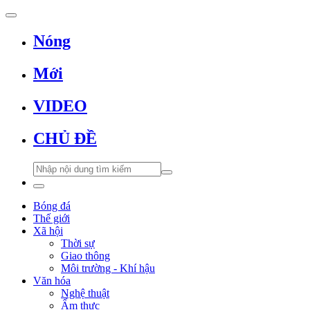
Nóng
Mới
VIDEO
CHỦ ĐỀ
Bóng đá
Thế giới
Xã hội
Thời sự
Giao thông
Môi trường - Khí hậu
Văn hóa
Nghệ thuật
Ẩm thực