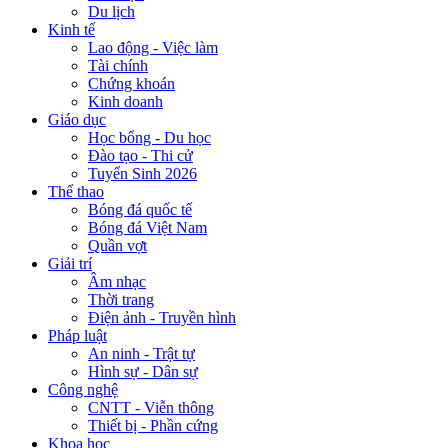
Du lịch
Kinh tế
Lao động - Việc làm
Tài chính
Chứng khoán
Kinh doanh
Giáo dục
Học bổng - Du học
Đào tạo - Thi cử
Tuyển Sinh 2026
Thể thao
Bóng đá quốc tế
Bóng đá Việt Nam
Quần vợt
Giải trí
Âm nhạc
Thời trang
Điện ảnh - Truyền hình
Pháp luật
An ninh - Trật tự
Hình sự - Dân sự
Công nghệ
CNTT - Viễn thông
Thiết bị - Phần cứng
Khoa học