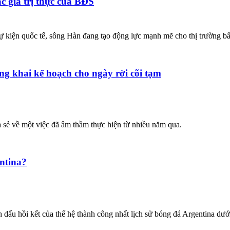
c giá trị thực của BĐS
ác sự kiện quốc tế, sông Hàn đang tạo động lực mạnh mẽ cho thị trường 
g khai kế hoạch cho ngày rời cõi tạm
a sẻ về một việc đã âm thầm thực hiện từ nhiều năm qua.
ntina?
dấu hồi kết của thế hệ thành công nhất lịch sử bóng đá Argentina dướ